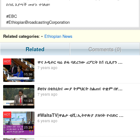
ስንዴ እያጣች መሆኑ ተገለፀ፡፡
#EBC
#EthiopianBroadcastingCorporation
Related categories
: •
Ethiopian News
Related
Comments (0)
ዋና ኦዲተር ዛሬ ይፋ ባደረገው ሪፖርት ከ1 ቢሊየን ብር በላይ የሚያወጣ ህገ ወጥ ግዢ በመንግስት ተቋማት ተፈጽሟል
HOT
7 years ago
05:36
#etv በቴክኒክና ሙያ ትምህርት ስልጠና ተቋም በየዓመቱ አንድ ሚሊየን የሚጠጉ ዜጎች እየሰለጠኑ መሆኑ ተገለፀ፡፡
7 years ago
11:23
#WaltaTV|ዋልታ ቲቪ:ኢትዮጵያ ያለባት የብድር ጫና ለፕራይቬታይዜሽን ገፊ ምክንያት እንጂ መሰረታዊ ምክንያት አይሆንም፤
HOT
6 years ago
25:26