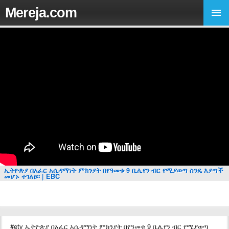
Mereja.com
ኢትዮጵያ በአፈር አሲዳማነት ምክንያት በየዓመቱ 9 ቢሊየን ብር የሚያወጣ ስንዴ እያጣች
መሆኑ ተገለፀ፡፡ | EBC
#etv ኢትዮጵያ በአፈር አሲዳማነት ምክንያት በየዓመቱ 9 ቢሊየን ብር የሚያወጣ