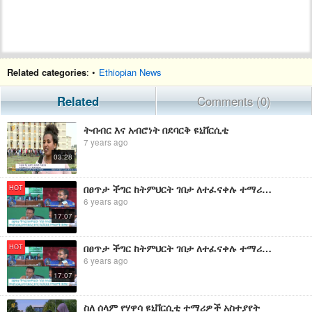
Related categories
: •
Ethiopian News
Related
Comments (0)
ትብብር እና አብሮነት በደባርቅ ዩኒቨርሲቲ
7 years ago
03:28
በፀጥታ ችግር ከትምህርት ገበታ ለተፈናቀሉ ተማሪዎች ምላሽ እንዲሰጥ የደብረ ታቦር ዩኒቨርሲቲ ተማሪዎች ጠየቁ፡፡
HOT
6 years ago
17:07
በፀጥታ ችግር ከትምህርት ገበታ ለተፈናቀሉ ተማሪዎች ምላሽ እንዲሰጥ የደብረ ታቦር ዩኒቨርሲቲ ተማሪዎች ጠየቁ፡፡
HOT
6 years ago
17:07
ስለ ሰላም የሃዋሳ ዩኒቨርሲቲ ተማሪዎች አስተያየት