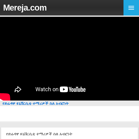
Mereja.com
የድሬዳዋ ዩኒቨርሲቲ ተማሪዎች ስለ አብሮነት
የድሬዳዋ ዩኒቨርሲቲ ተማሪዎች ስለ አብሮነት