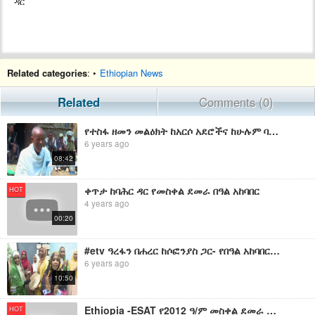
ዳር
Related categories
: •
Ethiopian News
Related
Comments (0)
የተስፋ ዘመን መልዕክት ከአርሶ አደሮችና ከሁሉም ባለሙያዎች! ማቅ አውልቀን ግምጃ እንልበስ!
6 years ago
08:42
ቀጥታ ከባሕር ዳር የመስቀል ደመራ በዓል አከባበር
HOT
4 years ago
00:20
#etv ዓረፋን በሐረር ከሶፎንያስ ጋር- የበዓል አከባበር ቅኝት
6 years ago
10:50
Ethiopia -ESAT የ2012 ዓ/ም መስቀል ደመራ በዓል አከባበር በዋሽንግተን ዲሲ Sept 2019
HOT