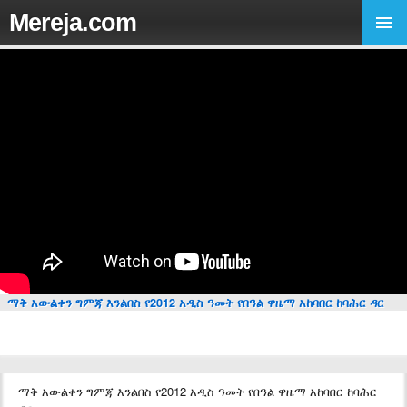
Mereja.com
ማቅ አውልቀን ግምጃ እንልበስ የ2012 አዲስ ዓመት የበዓል ዋዜማ አከባበር ከባሕር ዳር
ማቅ አውልቀን ግምጃ እንልበስ የ2012 አዲስ ዓመት የበዓል ዋዜማ አከባበር ከባሕር