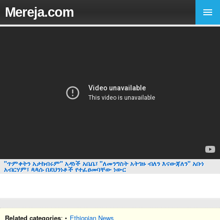
Mereja.com
"ጥምቀትን አታከብሩም" አዳነች አቤቤ፣ "ለመንግስት አትገዙ ብለን እናውጃለን" አቡነ
አብርሃም፣ ጳጳሱ በደህንነቶች የተፈፀመባቸው ነውር
Related categories
: •
Ethiopian News