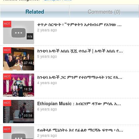
Related
Comments (0)
ቀጥታ ስርጭት ፡ "ጥምቀትን አታከብሩም የአገዛዙ እብሪትና ጫፍ ላይ የደረሰው የአማራ ሕዝብ ትግል!" የኢትዮ 360 መረጃዎች
HOT
2 years ago
n/a
ከንቲባ አዳነች አቤቤ ሿሿ ተሰራች | አዳነች አቤቤ የተፈራረመችው አጭበርባሪ ድርጅት ገመና እና የማጭበርበሪያ ስልት
HOT
5 years ago
37:48
ከንቲባ አዳነች ጋር ምንም የተስማማሁላት ነገር የለም ! - ቅዱስ ፓትርያርኩ ( ከንቲባ አዳነች ቅዱስ ሲኖዶስ እያለ ለምን ሌላ ኮሚቴ እንዲቋቋም ቅዱስ ፓትርያ
HOT
4 years ago
18:34
Ethiopian Music : አብርሃም ዳኘው ምሳሌ አብርሃም (ታምኖብሻል) - New Ethiopian Music 2019(Official Video)
HOT
6 years ago
03:58
የጠቅላይ ሚኒስትሩ እና የፊልድ ማርሻሉ ፍጥጫ ፡ ሰዶም የተፈፀመባቸው የመከላከያ ታጋቾች
HOT
2 years ago