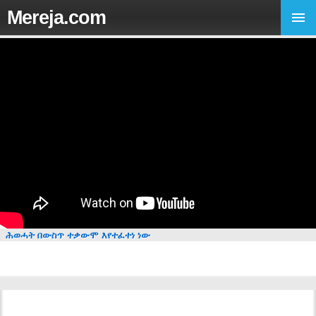
Mereja.com
ሕወሓት በውስጥ ተቃውሞ እየተፈተነ ነው