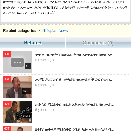
ከሃምሳ ዓመታት በላይ በተለይም ያለፉትን ሰላሳ ዓመታት ገናና የነበረው ሕወሓት በህዝቡ
ዘንድ ያለው አመኔታና ድጋፍ ተሸርሽሯል:: ይልቁንም ተቃውሞ እየበረታበት ነው:: የዋዜማ
ሪፖርተር ከመቀሌ ይህን አሰናድታለች
Related categories
: •
Ethiopian News
Related
Comments (0)
ቀጥታ ስርጭት ፡ በመራር ትግል እየተፈተነ በድል እየተሻገረ ያለው የአማራ ህዝብ ትግል! ፡ የኢትዮ 360 መረጃዎች
HOT
2 years ago
n/a
ጠ/ሚ ዶ/ር አብይ ከተለያዩ ባለሙያዎች ጋር በውስጥ ጽዳት ምንነት አስፈላጊነትና አተገባበር ዙሪያ ያደረጉትን ውይይት
HOT
6 years ago
35:20
ጠቅላይ ሚኒስትር ዐቢይ አሕመድ ከተለያዩ ባለሙያዎች ጋር በውስጥ ጽዳት ምንነት አስፈላጊነትና አተገባበር ዙሪያ ያደረጉትን ውይይት
HOT
6 years ago
35:15
#etv ጠቅላይ ሚኒስትር ዐቢይ አሕመድ ከተለያዩ ባለሙያዎች ጋር በውስጥ ጽዳት ምንነት አስፈላጊነትና አተገባበር ዙሪያ ያደረጉትን ውይይት በቀጥታ ይከታተሉ::
HOT