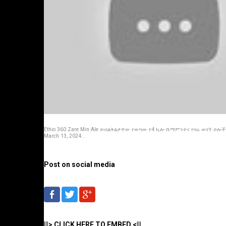
Ethio 360 Zare Min Ale ድብልቅልቃቸው የወጣው የ4 ኪሎ ሹማምንትና የዛሬ ወሳኝ ድሎች 
March 13, 2024...
Post on social media
|||> CLICK HERE TO EMBED <|||