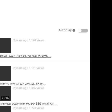
Autoplay
2 years ago
1,148 Views
is video
በዛሬው እለት ብትንትኑ የወጣው የብርሃኑ...
2 years ago
1,151 Views
 መውጫ መግቢያ አቶ እየረገፈ ያለው...
2 years ago
1,366 Views
26:16
"ሮይተርስ ያረጋገጠው የኢትዮ 360 መረጃ እና...
2 years ago
1,723 Views