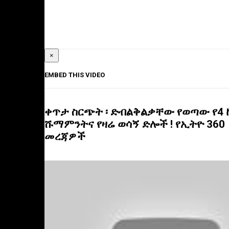
×
EMBED THIS VIDEO
ቀጥታ ስርጭት ፡ ድብልቅልቃቸው የወጣው የ4
ሹማምንትና የዛሬ ወሳኝ ድሎች ! የኢትዮ 360
መረጃዎች