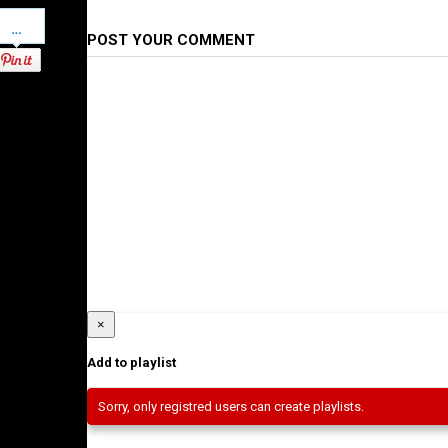
Pinterest
POST YOUR COMMENT
×
Add to playlist
Sorry, only registred users can create playlists.