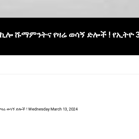
ኪሎ ሹማምንትና የዛሬ ወሳኝ ድሎች ! የኢትዮ 
ዛሬ ወሳኝ ድሎች ! Wednesday March 13, 2024
×
Report
this
video