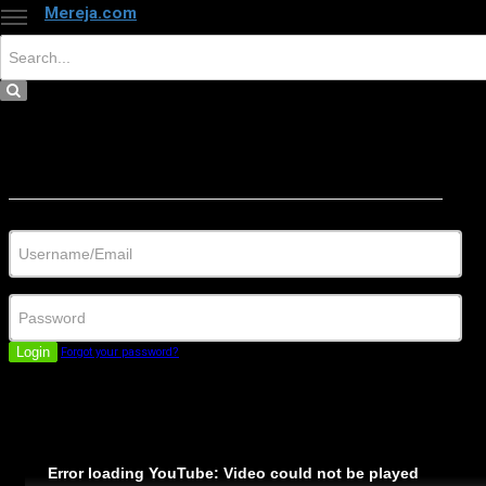
Mereja.com
×
Close
Sign in
Username/Email
Password
Login
Forgot your password?
Error loading YouTube: Video could not be played