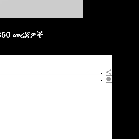
360 መረጃዎች