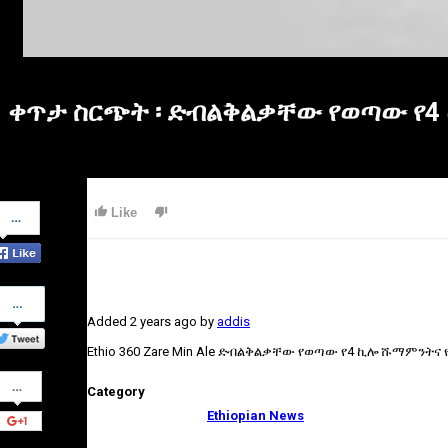
ቀጥታ ስርጭት ፡ ድብልቅልቃቸው የወጣው የ4 
Share
Like
on
Facebook
Share
on
Added
2 years ago
by
addis
Twitter
Ethio 360 Zare Min Ale ድብልቅልቃቸው የወጣው የ4 ኪሎ ሹማምንትና የ
Share
Category
on
Google+
Ethiopian News