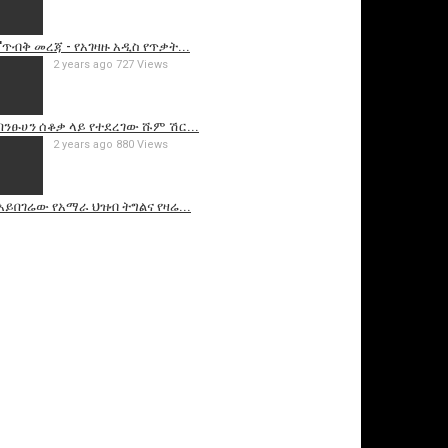
'ጥብቅ መረጃ - የአገዛዙ አዲስ የጥቃት...
2 years ago
727 Views
በንፁሀን ሰቆቃ ላይ የተደረገው ሹም ሽር...
2 years ago
880 Views
አይበገሬው የአማራ ህዝብ ትግልና የዛሬ...