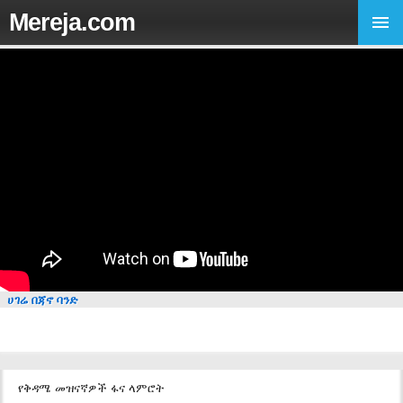
Mereja.com
ሀገሬ በጃኖ ባንድ
የቅዳሜ መዝናኛዎች ፋና ላምሮት