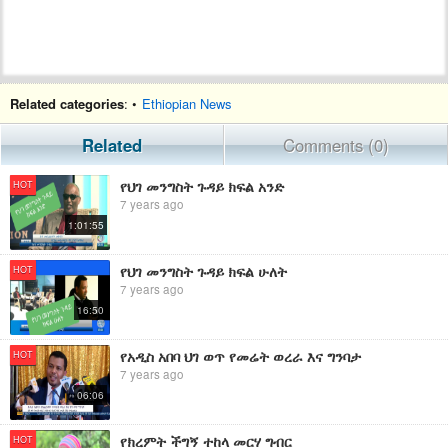
Related categories
: •
Ethiopian News
Related
Comments (0)
የህገ መንግስት ጉዳይ ክፍል አንድ
HOT
7 years ago
1:01:55
የህገ መንግስት ጉዳይ ክፍል ሁለት
HOT
7 years ago
16:50
የአዲስ አበባ ህገ ወጥ የመሬት ወረራ እና ግንባታ
HOT
7 years ago
06:06
የክረምት ችግኝ ተከላ መርሃ ግብር
HOT