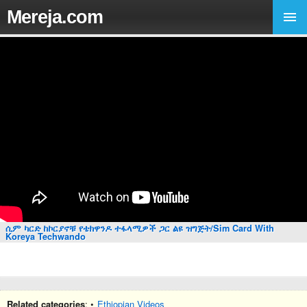
Mereja.com
ሲም ካርድ ከኮርያኖቹ የቴክዋንዶ ተፋላሚዎች ጋር ልዩ ዝግጅት/Sim Card With
Koreya Techwando
Related categories
: •
Ethiopian Videos