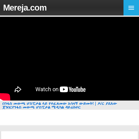
Mereja.com
በንፋስ መውጫ ሆስፒታል ላይ የተፈጸመው አሳዛኝ ውድመት! | ዶ/ር ያደለው
ጀንበርየንፋስ መውጫ ሆስፒታል ሜዲካል ዳይሬክተር