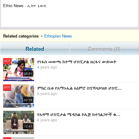
Ethio News - ኢትዮ ኒውስ
Related categories
: •
Ethiopian News
Related
Comments (0)
የነፋስ መውጫ ከተማ ሆስፒታል ዘረፋና ውድመት
HOT
4 years ago
03:31
ምክር ቤቱ የአማኑኤል አዕምሮ ስፔሻላይዝድ ሆስፒታል እና የቅዱስ ጳውሎስ ሚሊኒየም ሜዲካል ኮሌጅ ዕቅድ አፈፃፀምን ገመገመ፡፡
HOT
6 years ago
03:15
የአዳማ ሆስፒታል ሜዲካል ኮሌጅ ከተገልጋዮች ቁጥር መብዛት የተነሳ አጥጋቢ አገልግሎት ለመስጠት መቸገሩን ገለፀ፡፡
6 years ago
12:41