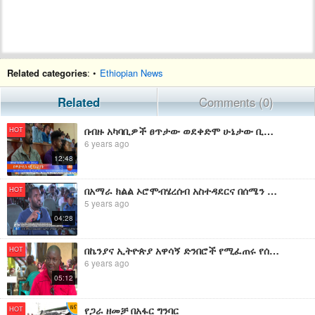
Related categories
: •
Ethiopian News
Related
Comments (0)
በብዙ አካባቢዎች ፀጥታው ወደቀድሞ ሁኔታው ቢመለስም በአንዳንድ አካባቢዎች ግን አለመረጋጋቱ መልኩን ቀይሯል ኢቢኤስ አዲስ ነገር EBS What's New 24
HOT
6 years ago
12:48
በአማራ ክልል ኦሮሞብሄረሰብ አስተዳደርና በሰሜን ሸዋ ዞን አዋሳኝ አካባቢዎችን ከግጭት ነጻ ማድረግ ቢቻልም ቀሪ ስራዎች እንዳሉ ኮማንድ ፖስት አስታወቀ
HOT
5 years ago
04:28
በኬንያና ኢትዮጵያ አዋሳኝ ድንበሮች የሚፈጠሩ የሰላም ችግሮችን ለመቅረፍ በአውሮፓ ህብረት ድጋፍ ሲክ የሚባል ፕሮጀክት ተግባራዊ እየተደረገ ነው
HOT
6 years ago
05:12
የጋራ ዘመቻ በአፋር ግንባር
HOT