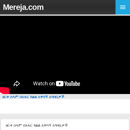
Mereja.com
ዕርቀ ሰላም በአፋር ክልል አዋሳኝ አካባቢዎች
ዕርቀ ሰላም በአፋር ክልል አዋሳኝ አካባቢዎች