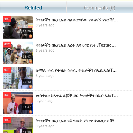
Related
Comments (0)
ትዝታችን በኢቢኤስ ሳልቀርፃቸው የቆጩኝ ነገሮች/Teztachen be ebs SE14 EP 13
HOT
6 years ago
28:26
ትዝታችን በኢቢኤስ አረፋ እና ሀገር ቤት /Teztachen be ebs SE14 EP 5
HOT
6 years ago
33:47
ሱማሌ ተራ የትዝታ ጎተራ: ትዝታችን በኢቢኤስ/Teztachen be ebs SE14 EP 12
HOT
6 years ago
33:43
መስቀልን ከአዋሬ ልጆች ጋር ትዝታችን በኢቢኤስ/Teztachen be ebs SE14 EP 11
HOT
6 years ago
34:47
ትዝታችን በኢቢኤስ የ4 ዓመት ምርጥ ትዉስታዎች/Teztachen be ebs 4 Years Annversary SE14 EP 15
HOT
6 years ago
34:56