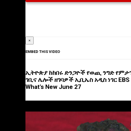
×
EMBED THIS VIDEO
ኢትዮጵያ ከከበሩ ድንጋዮች የወጪ ንግድ የም
ገቢና ሌሎች ዘገባዎች ኢቢኤስ አዲስ ነገር EBS
What's New June 27