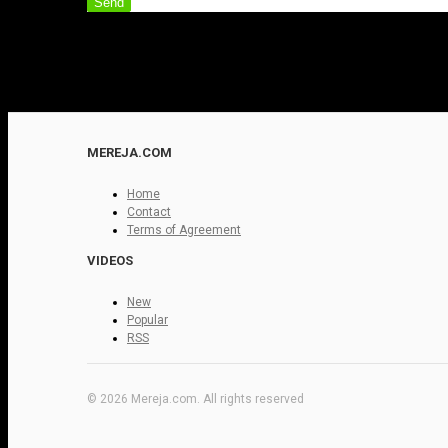
Send
MEREJA.COM
Home
Contact
Terms of Agreement
VIDEOS
New
Popular
RSS
© 2026 Mereja.com. All rights reserved