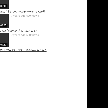
02:13
የነበረ 11 ሄክታር መሬት መወረስና ሌሎች...
7 years ago
590 Views
07:35
ፍና ሌሎች ዘገባዎች ኢቢኤስ አዲስ...
7 years ago
698 Views
09:17
200 ሚሊየን ችግኞች ይተከላሉ ኢቢኤስ