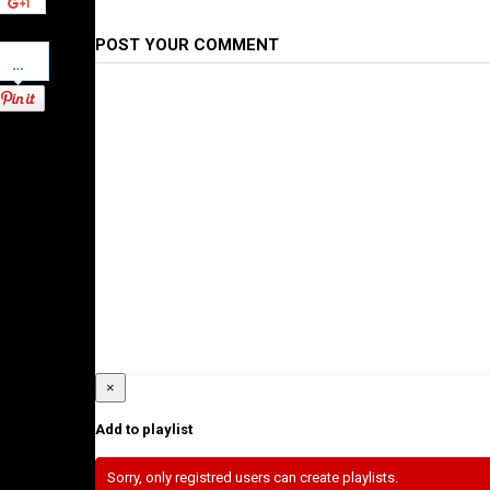
POST YOUR COMMENT
Pinterest
×
Add to playlist
Sorry, only registred users can create playlists.