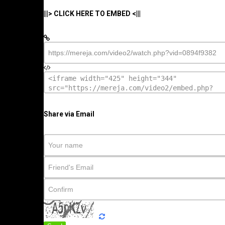
|||> CLICK HERE TO EMBED <|||
Share via Email