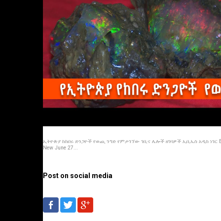
ኢትዮጵያ ከከበሩ ድንጋዮች የወጪ ንግድ የምታገኘው ገቢና ሌሎች ዘገባዎች ኢቢኤስ አዲስ ነገር E
New June 27...
Post on social media