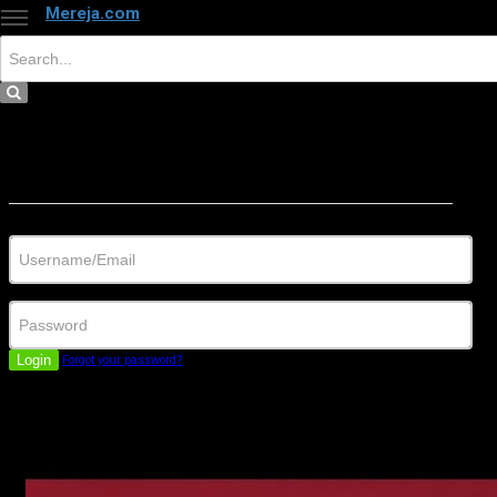
Mereja.com
×
Close
Sign in
Username/Email
Password
Login
Forgot your password?