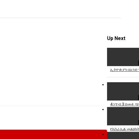
video
Specify
Reason
Up Next
Cancel
ኢትዮጵያን በአንድ 
Report th
4 ነጥብ 3 በመቶ ጭ
የእስራኤል መልዕክት