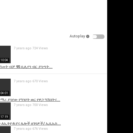
Autoplay
7 years ago
724 Views
10:04
ዓመት ብቻ 95 ቢሊየን ብር ያሳጣት...
is video
7 years ago
670 Views
04:01
ማሪ ያሳየው የግንቦት ወር የዋጋ ግሽበትና...
7 years ago
700 Views
17:19
 ለኢትዮጵያና ሌሎች ዘገባዎች/ ኢቢኤስ...
7 years ago
676 Views