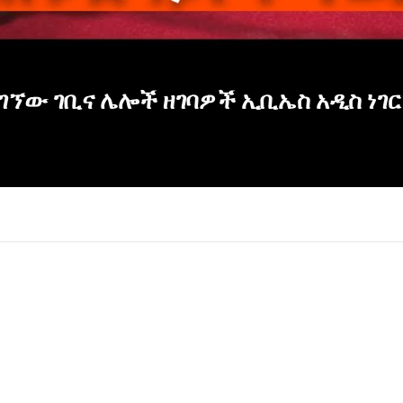
ኘው ገቢና ሌሎች ዘገባዎች ኢቢኤስ አዲስ ነገር E
×
Report
this