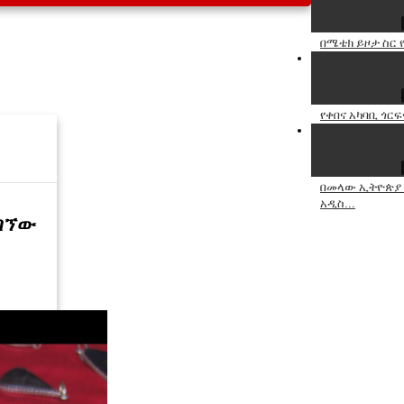
በሜቴክ ይዞታ ስር 
የቀበና አካባቢ ጎር
በመላው ኢትዮጵያ 
አዲስ...
ታገኘው