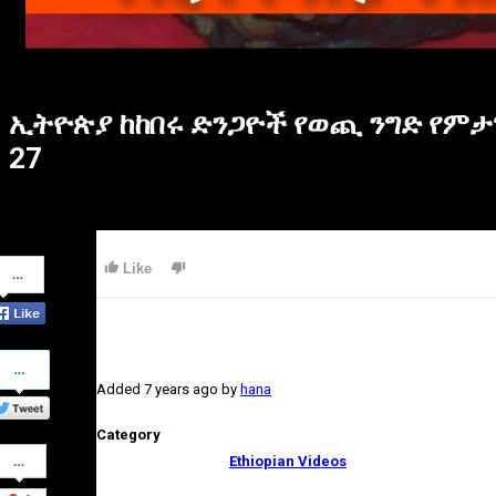
ኢትዮጵያ ከከበሩ ድንጋዮች የወጪ ንግድ የምታገ
27
Share
Like
on
Facebook
Share
on
Added
7 years ago
by
hana
Twitter
Category
Share
Ethiopian Videos
on
Google+