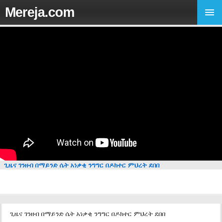
Mereja.com
ጊዜና ገንዘብ በማይንድ ሴት አነቃቂ ንግግር በዶክተር ምህረት ደበበ
ጊዜና ገንዘብ በማይንድ ሴት አነቃቂ ንግግር በዶክተር ምህረት ደበበ