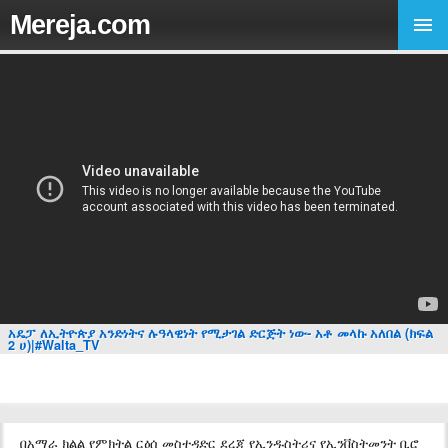
Mereja.com
አዴፓ ለኢትዮጵያ አንድነትና ሉዓላዊነት የሚታገል ድርጅት ነው- አቶ መላኩ አለበል (ክፍል
2 ሀ)|#Walta_TV
በአማራ ክልል የምክትል ርዕሰ መስተዳድር ደረጃ የኢንዱስትሪና የኢንቨስትመንት ቢሮ