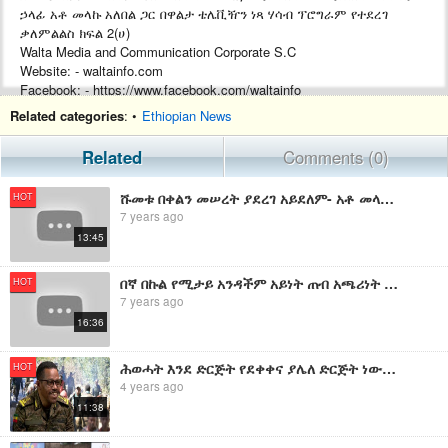
ኃላፊ አቶ መላኩ አለበል ጋር በዋልታ ቴሌቪዥን ነጻ ሃሳብ ፕሮግራም የተደረገ
ቃለምልልስ ክፍል 2(ሀ)
Walta Media and Communication Corporate S.C
Website: - waltainfo.com
Facebook: - https://www.facebook.com/waltainfo
YouTube: - https://www.youtube.com/user/waltainformation
Related categories
: •
Ethiopian News
Twitter :- https://twitter.com/walta_info
Related
Comments (0)
ሹመቱ በቀልን መሠረት ያደረገ አይደለም- አቶ መላኩ አለበል (ክፍል 2 ሐ)|#Walta_TV
HOT
7 years ago
13:45
በኛ በኩል የሚታይ አንዳችም አይነት ጠብ አጫሪነት የለም- አቶ መላኩ አለበል (ክፍል 2 ለ)|#Walta_TV
HOT
7 years ago
16:36
ሕወሓት እንደ ድርጅት የደቀቀና ያሌለ ድርጅት ነው፤ ለኢትዮጵያ ስጋት አይደለም የሰራዊቱ ሞራል በመጣው ድል ይለካል። - ሌ/ጀ ባጫ ደበሌ
HOT
4 years ago
11:38