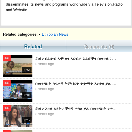
disseminates its news and programs world wide via Television,Radio
and Website
Related categories
: •
Ethiopian News
Related
Comments (0)
#etv በደቡብ ኦሞ ዞን አርብቶ አደሮችን በመንደር ለማሰባሰብ ስራዎች እየተሰሩ መሆናቸው ተገለጸ፡፡
HOT
6 years ago
02:56
በመንግስት ከፍተኛ ትምህርት ተቋማት እየታዩ ያሉ የግጭት አዝማማያዎች ሚዲያዎችን ጭምር በመጠቀም የተፈጠሩ መሆናቸው ተገለፀ፡፡
HOT
6 years ago
03:06
#etv እንደ ፅዳትና ችግኝ ተከላ ያሉ በመንግስት የተጀመሩ ስራዎች ህብረተሰቡን ከማቀራረብ አንፃር ከፍተኛ ሚና እንዳላቸው ተገለፀ፡፡
HOT
6 years ago
03:17