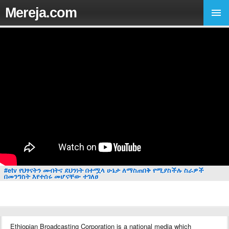
Mereja.com
#etv የህፃናትን መብትና ደህንነት በተሟላ ሁኔታ ለማስጠበቅ የሚያስችሉ ስራዎች
በመንግስት እየተሰሩ መሆናቸው ተገለፀ
Ethiopian Broadcasting Corporation is a national media which