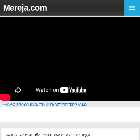
Mereja.com
ሙክታር እንድሪስ በ5ሺ ሜትር የአለም ሻምፒዮን ሆኗል
ሙክታር እንድሪስ በ5ሺ ሜትር የአለም ሻምፒዮን ሆኗል