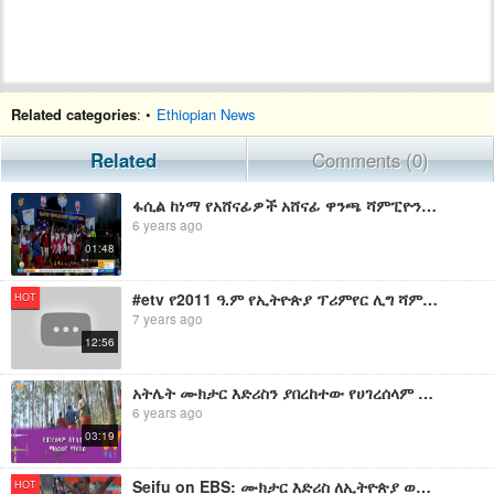
Related categories
: •
Ethiopian News
Related
Comments (0)
ፋሲል ከነማ የአሸናፊዎች አሸናፊ ዋንጫ ሻምፒዮን ሆነ
6 years ago
01:48
#etv የ2011 ዓ.ም የኢትዮጵያ ፕሪምየር ሊግ ሻምፒዮን መቐለ 70 እንደርታ
HOT
7 years ago
12:56
አትሌት ሙክታር እድሪስን ያበረከተው የሀገረሰላም አትሌቲክስ ማሰልጠኛ ማዕከል፤
6 years ago
03:19
Seifu on EBS: ሙክታር እድሪስ ለኢትዮጵያ ወርቅ በማምጣት የለንደን ድሉን ደገመ | Muktar Edris
HOT