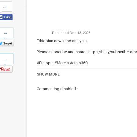
Share
on
Facebook
Share
Published
Dec 13, 2023
on
Twitter
Ethiopian news and analysis
Please subscribe and share:-
https://bit.ly/subscribetom
Pinterest
#Ethiopia #Mereja #ethio360
Category
SHOW MORE
Ethiopian News
Commenting disabled.