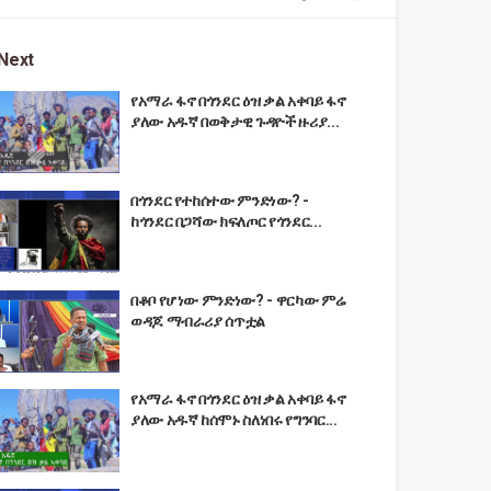
Next
የአማራ ፋኖ በጎንደር ዕዝ ቃል አቀባይ ፋኖ
ያለው አዱኛ በወቅታዊ ጉዳዮች ዙሪያ...
በጎንደር የተከሰተው ምንድነው? -
ከጎንደር በጋሻው ክፍለጦር የጎንደር...
በቆቦ የሆነው ምንድነው? - ዋርካው ምሬ
ወዳጆ ማብራሪያ ሰጥቷል
የአማራ ፋኖ በጎንደር ዕዝ ቃል አቀባይ ፋኖ
ያለው አዱኛ ከሰሞኑ ስለነበሩ የግንባር...