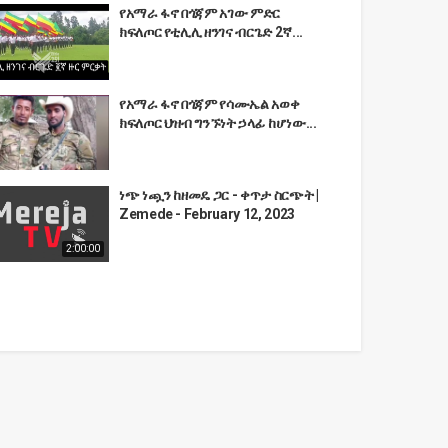
የአማራ ፋኖ በጎጃም አገው ምድር
ክፍለጦር የቲሊሊ ዘንገና ብርጌድ 2ኛ...
የአማራ ፋኖ በጎጃም የሳሙኤል አወቀ
ክፍለጦር ህዝብ ግንኙነት ኃላፊ ከሆነው...
ነጭ ነጯን ከዘመዴ ጋር - ቀጥታ ስርጭት |
Zemede - February 12, 2023
2:00:00