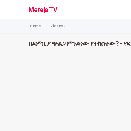
Mereja TV
Home
Videos
በደምቢያ ጭልጋ ምንድነው የተከሰተው? - የ