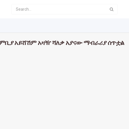
ደምቢያ አይሸሽም አዛዥ ሻለቃ አያናው ማብራሪያ ሰጥቷል