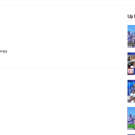
Up 
ereja