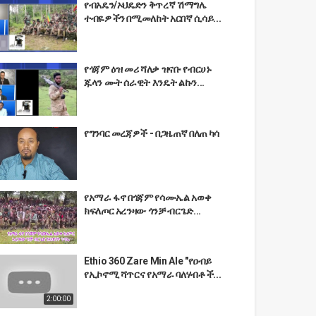
የብአዴን/ኦህዴድን ቅጥረኛ ሽማግሌ
ተብዬዎችን በሚመለከት አርበኛ ሲሳይ...
የጎጃም ዕዝ መሪ ሻለቃ ዝናቡ የብርሀኑ
ጁላን ሙት ሰራዊት እንዴት ልኩን...
የግንባር መረጃዎች - በጋዜጠኛ በለጠ ካሳ
የአማራ ፋኖ በጎጃም የሳሙኤል አወቀ
ክፍለጦር አረንዛው ጎንቻ ብርጌድ...
Ethio 360 Zare Min Ale "የዐብይ
የኢኮኖሚ ሻጥርና የአማራ ባለሃብቶች...
2:00:00