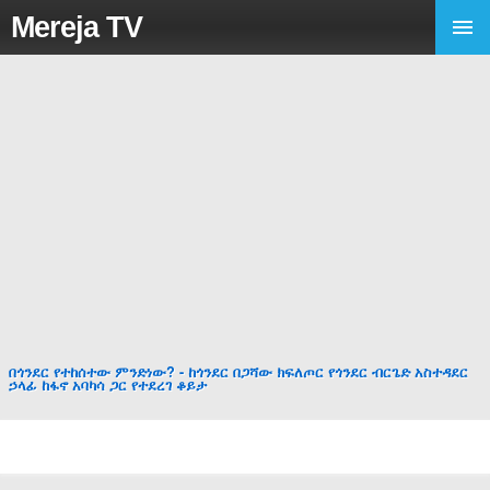
Mereja TV
በጎንደር የተከሰተው ምንድነው? - ከጎንደር በጋሻው ክፍለጦር የጎንደር ብርጌድ አስተዳደር
ኃላፊ ከፋኖ አባካሳ ጋር የተደረገ ቆይታ