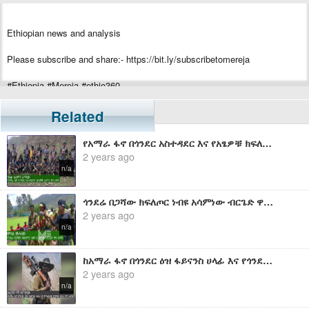
Ethiopian news and analysis
Please subscribe and share:- https://bit.ly/subscribetomereja
#Ethiopia #Mereja #ethio360
Related
የአማራ ፋኖ በጎንደር አስተዳደር እና የአፄዎቹ ክፍለጦር ዋና አዛዥ ከሆነው ሻለቃ ሰለሞን አጣናው ጋር የተደረገ ቆይታ
2 years ago
n/a
ጎንደሬ በጋሻው ክፍለጦር ነብዩ አሳምነው ብርጌድ ዋና አዛዥ ከሆነው ከሻምበል ሙሉሰው ጋር የተደረገ ቆይታ
2 years ago
n/a
ከአማራ ፋኖ በጎንደር ዕዝ ፋይናንስ ሀላፊ እና የጎንደሬው በጋሻው ክ/ጦር አዛዥ ከሆነው ከአርበኛ ባሻ ስጦታው ጋር የተደረገ ቆይታ
2 years ago
n/a