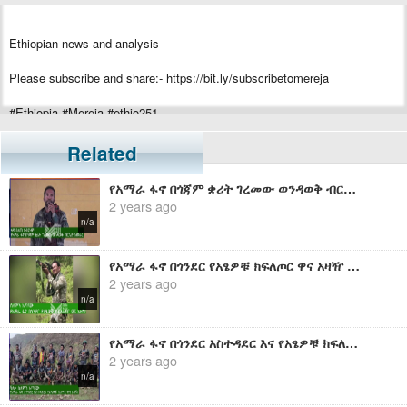
Ethiopian news and analysis
Please subscribe and share:- https://bit.ly/subscribetomereja
#Ethiopia #Mereja #ethio251
Related
የአማራ ፋኖ በጎጃም ቋሪት ገረመው ወንዳወቅ ብርጌድ አመራር ከሆነው ፋኖ በለጠ አብርሀም ጋር የተደረገ ቆይታ
2 years ago
n/a
የአማራ ፋኖ በጎንደር የአፄዎቹ ክፍለጦር ዋና አዛዥ ከሆነው ከአርበኛ ፋኖ ሰለሞን አጣናው ጋር የተደረገ ቆይታ
2 years ago
n/a
የአማራ ፋኖ በጎንደር አስተዳደር እና የአፄዎቹ ክፍለጦር ዋና አዛዥ ከሆነው ሻለቃ ሰለሞን አጣናው ጋር የተደረገ ቆይታ
2 years ago
n/a