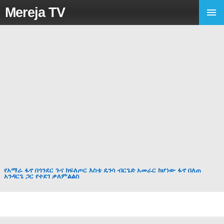
Mereja TV
የአማራ ፋኖ በጎንደር ጉና ክፍለጦር እስቴ ዴንሳ ብርጌድ አመራር ከሆነው ፋኖ በለጠ
አንዳርጌ ጋር የተደገ ቃለምልልስ