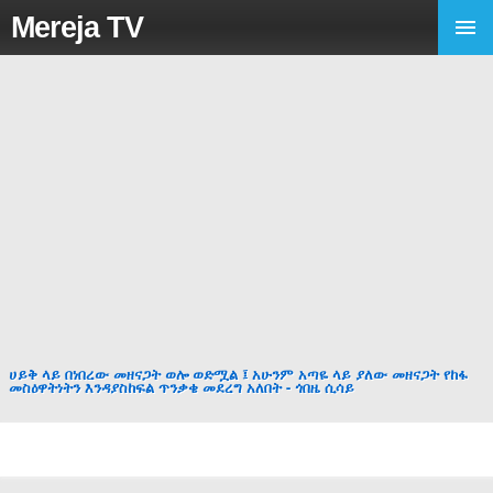
Mereja TV
ሀይቅ ላይ በነበረው መዘናጋት ወሎ ወድሟል ፤ አሁንም አጣዬ ላይ ያለው መዘናጋት የከፋ
መስዕዋትነትን እንዳያስከፍል ጥንቃቄ መደረግ አለበት - ጎበዜ ሲሳይ