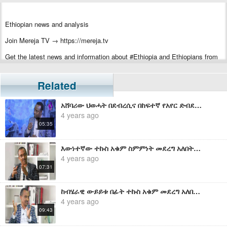
Ethiopian news and analysis
Join Mereja TV → https://mereja.tv
Get the latest news and information about #Ethiopia and Ethiopians from
#Mereja
For inquiry or additional information, visit Mereja.com
Related
Mereja presents Ethiopian news, Ethiopian music, sports, arts, and
አሸባሪው ህወሓት በደብረሲና በከፍተኛ የአየር ድብደባ ተበታትኗል ፤ መንግስት አሁንም ስትራቴጂክ ቦታዎች ላይ ጥንቃቄ ማድረግ አለበት - ጎበዜ ሲሳይ
entertainment
4 years ago
05:35
እውነተኛው ተኩስ አቁም ስምምነት መደረግ አለበት - ሰለሞን ሹምዬ
4 years ago
07:31
ከብሄራዊ ውይይቱ በፊት ተኩስ አቁም መደረግ አለበት - ሰለሞን ሹምዬ
4 years ago
09:43