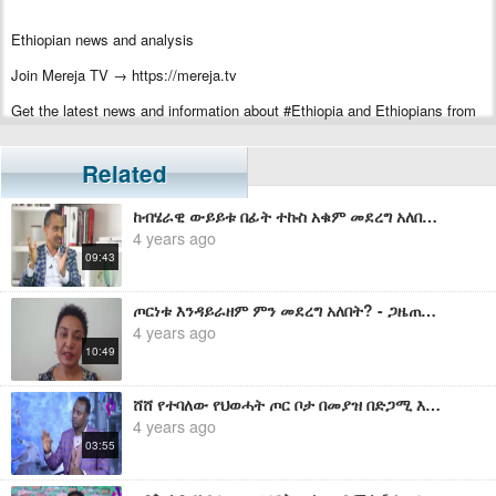
Ethiopian news and analysis
Join Mereja TV → https://mereja.tv
Get the latest news and information about #Ethiopia and Ethiopians from
#Mereja
For inquiry or additional information, visit Mereja.com
Related
Mereja presents Ethiopian news, Ethiopian music, sports, arts, and
ከብሄራዊ ውይይቱ በፊት ተኩስ አቁም መደረግ አለበት - ሰለሞን ሹምዬ
entertainment
4 years ago
09:43
ጦርነቱ እንዳይራዘም ምን መደረግ አለበት? - ጋዜጠኛ ርዕዮት አለሙ
4 years ago
10:49
ሸሸ የተባለው የህወሓት ጦር ቦታ በመያዝ በድጋሚ እንዳያንሰራራ ትኩረት መደረግ አለበት - ጎበዜ ሲሳይ
4 years ago
03:55