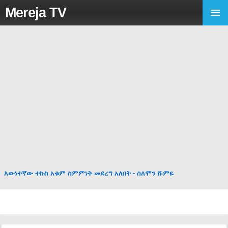
Mereja TV
እውነተኛው ተኩስ አቁም ስምምነት መደረግ አለበት - ሰለሞን ሹምዬ