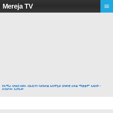
Mereja TV
የአማራ ህዝብ በድኑ ብአዴንን ሳይከተል አስቸኳይ ህዝባዊ ሀይል ማቋቋም አለበት -
ሀብታሙ አያሌው