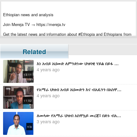
Ethiopian news and analysis
Join Mereja TV → https://mereja.tv
Get the latest news and information about #Ethiopia and Ethiopians from
#Mereja
For inquiry or additional information, visit Mereja.com
Related
Mereja presents Ethiopian news, Ethiopian music, sports, arts, and
እነ አብይ አህመድ ለምንድነው ህዝባዊ ሃይል በይፋ ማቋቋም ያልፈለጉት? - ኤርሚያስ ለገሰ
entertainment
4 years ago
13:11
የአማራ ህዝብ አብይ አህመድን እና ብአዴንን በአስቸኳይ ማመን ካላቆመ ታሪኩ በነበር የሚቀየርበት ጊዜ ሩቅ አይሆንም - ሀብታሙ አያሌው
4 years ago
11:02
ለመላው የአማራ ህዝብ አስቸኳይ መረጃ፤ በድኑ ብአዴን በአማራ ህዝብ ትግል ላይ ሊፈጽም ያሴረው ደባ - ሀብታሙ አያሌው
3 years ago
n/a