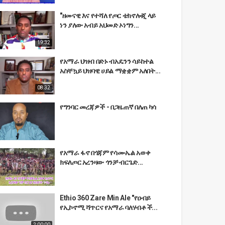
"ዘመናዊ እና የተሻለ የጦር ቴክኖሎጂ ላይ
ነን ያለው አብይ አህመድ ኦነግን...
19:32
የአማራ ህዝብ በድኑ ብአዴንን ሳይከተል
አስቸኳይ ህዝባዊ ሀይል ማቋቋም አለበት...
08:32
የግንባር መረጃዎች - በጋዜጠኛ በለጠ ካሳ
የአማራ ፋኖ በጎጃም የሳሙኤል አወቀ
ክፍለጦር አረንዛው ጎንቻ ብርጌድ...
Ethio 360 Zare Min Ale "የዐብይ
የኢኮኖሚ ሻጥርና የአማራ ባለሃብቶች...
2:00:00