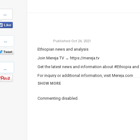
Share
on
Facebook
Share
Published
Oct 24, 2021
on
Twitter
Ethiopian news and analysis
Join Mereja TV →
https://mereja.tv
Pinterest
Get the latest news and information about #Ethiopia and
For inquiry or additional information, visit
Mereja.com
SHOW MORE
Mereja presents Ethiopian news, Ethiopian music, sports,
Category
Ethiopian News
Commenting disabled.