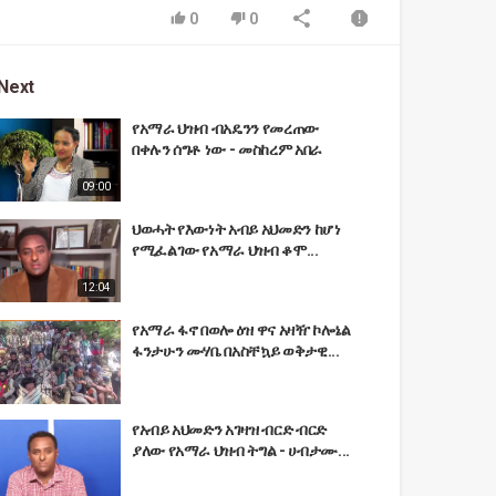
0
0
Next
የአማራ ህዝብ ብአዴንን የመረጠው
በቀሉን ሰግቶ ነው - መስከረም አበራ
09:00
ህወሓት የእውነት አብይ አህመድን ከሆነ
የሚፈልገው የአማራ ህዝብ ቆሞ...
12:04
የአማራ ፋኖ በወሎ ዕዝ ዋና አዛዥ ኮሎኔል
ፋንታሁን ሙሃቤ በአስቸኳይ ወቅታዊ...
የአብይ አህመድን አገዛዝ ብርድ ብርድ
ያለው የአማራ ህዝብ ትግል - ሀብታሙ...