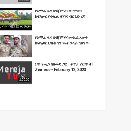
የአማራ ፋኖ በጎጃም አገው ምድር
ክፍለጦር የቲሊሊ ዘንገና ብርጌድ 2ኛ...
የአማራ ፋኖ በጎጃም የሳሙኤል አወቀ
ክፍለጦር ህዝብ ግንኙነት ኃላፊ ከሆነው...
ነጭ ነጯን ከዘመዴ ጋር - ቀጥታ ስርጭት |
Zemede - February 12, 2023
2:00:00