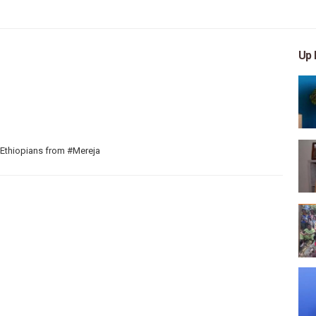
Up 
 Ethiopians from #Mereja
 arts, and entertainment