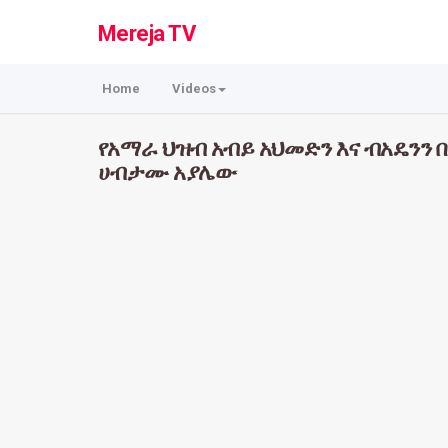
Mereja TV
Home
Videos
የአማራ ህዝብ አብይ አህመድን እና ብአዴንን 
ሀብታሙ አያሌው