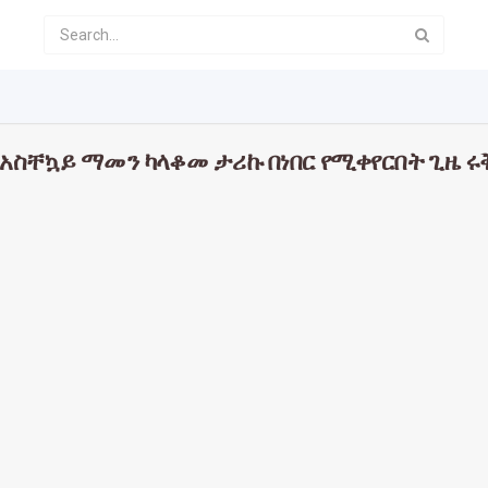
በአስቸኳይ ማመን ካላቆመ ታሪኩ በነበር የሚቀየርበት ጊዜ ሩ