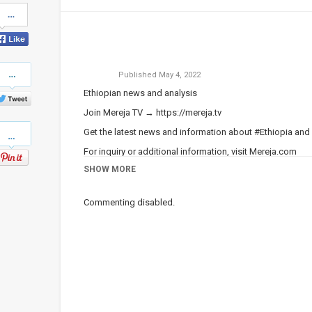
Share
on
Facebook
Share
Published
May 4, 2022
on
Twitter
Ethiopian news and analysis
Join Mereja TV →
https://mereja.tv
Pinterest
Get the latest news and information about #Ethiopia and
For inquiry or additional information, visit
Mereja.com
SHOW MORE
Mereja presents Ethiopian news, Ethiopian music, sports,
Category
Ethiopian News
Commenting disabled.