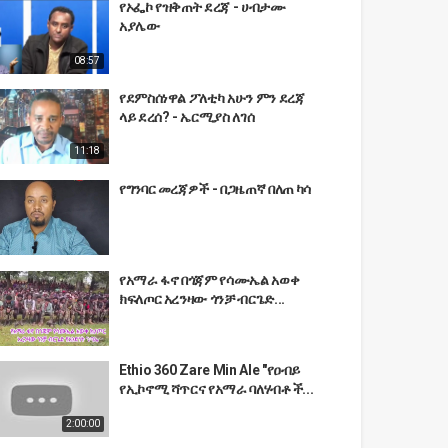
የኦፌኮ የዝቅጠት ደረጃ - ሀብታሙ
አያሌው
08:57
የደምስሰነዋል ፖለቲካ አሁን ምን ደረጃ
ላይ ደረሰ? - ኤርሚያስ ለገሰ
11:18
የግንባር መረጃዎች - በጋዜጠኛ በለጠ ካሳ
የአማራ ፋኖ በጎጃም የሳሙኤል አወቀ
ክፍለጦር አረንዛው ጎንቻ ብርጌድ...
Ethio 360 Zare Min Ale "የዐብይ
የኢኮኖሚ ሻጥርና የአማራ ባለሃብቶች...
2:00:00