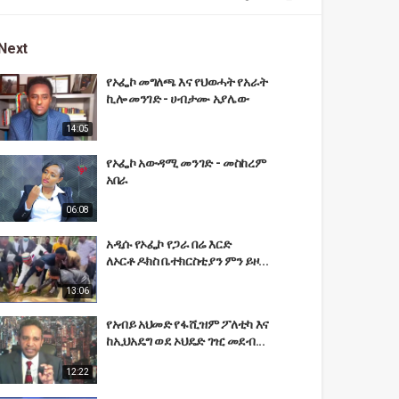
Next
የኦፌኮ መግለጫ እና የህወሓት የአራት
ኪሎ መንገድ - ሀብታሙ አያሌው
14:05
የኦፌኮ አውዳሚ መንገድ - መስከረም
አበራ
06:08
አዲሱ የኦፌኮ የጋራ በሬ እርድ
ለኦርቶዶክስ ቤተክርስቲያን ምን ይዞ...
13:06
የአብይ አህመድ የፋሺዝም ፖለቲካ እና
ከኢህአዴግ ወደ ኦህዴድ ገዢ መደብ...
12:22