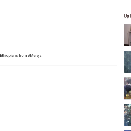
Up 
 Ethiopians from #Mereja
 arts, and entertainment