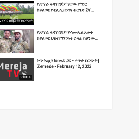
የአማራ ፋኖ በጎጃም አገው ምድር
ክፍለጦር የቲሊሊ ዘንገና ብርጌድ 2ኛ...
የአማራ ፋኖ በጎጃም የሳሙኤል አወቀ
ክፍለጦር ህዝብ ግንኙነት ኃላፊ ከሆነው...
ነጭ ነጯን ከዘመዴ ጋር - ቀጥታ ስርጭት |
Zemede - February 12, 2023
2:00:00