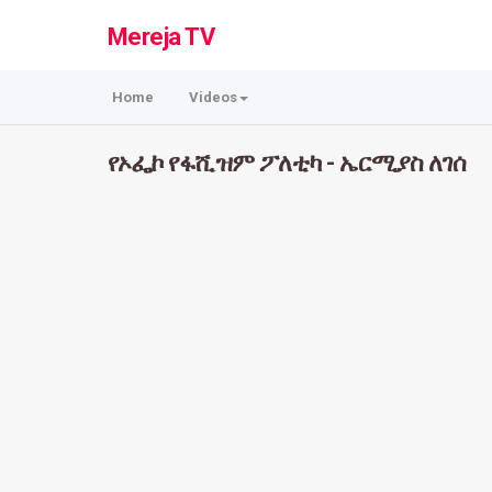
Mereja TV
Home
Videos
የኦፌኮ የፋሺዝም ፖለቲካ - ኤርሚያስ ለገሰ