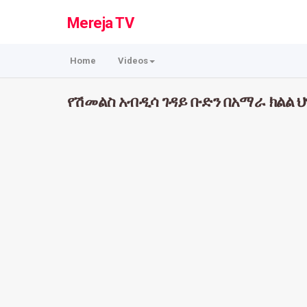
Mereja TV
Home
Videos
የሽመልስ አብዲሳ ገዳይ ቡድን በአማራ ክልል ህ