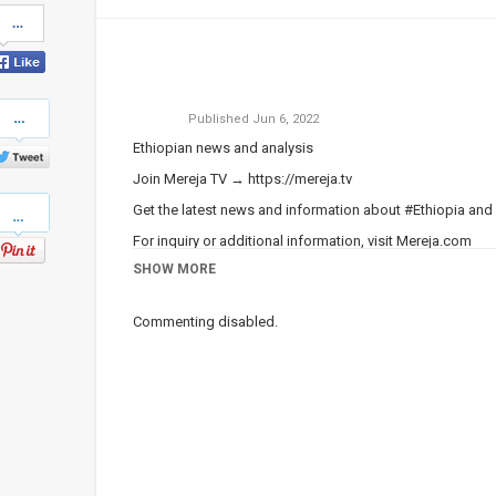
Share
on
Facebook
Share
Published
Jun 6, 2022
on
Twitter
Ethiopian news and analysis
Join Mereja TV →
https://mereja.tv
Pinterest
Get the latest news and information about #Ethiopia and
For inquiry or additional information, visit
Mereja.com
SHOW MORE
Mereja presents Ethiopian news, Ethiopian music, sports,
Category
Ethiopian News
Commenting disabled.