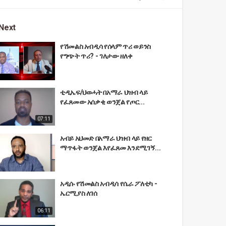
Next
የሽመልስ አብዲሳ የሰላም ጥሪ ወይንስ
የግጭት ጥሪ? - ገለታው ዘለቀ
ቲዲኤፍ/ህወሓት በአማራ ህዝብ ላይ
የፈጸመው አሰቃቂ ወንጀል የጦር...
07:11
አብይ አህመድ በአማራ ህዝብ ላይ የዘር
ማጥፋት ወንጀል እየፈጸመ እንደሚገኝ...
አዲሱ የሽመልስ አብዲሳ የሴራ ፖለቲካ -
ኤርሚያስ ለገሰ
06:11