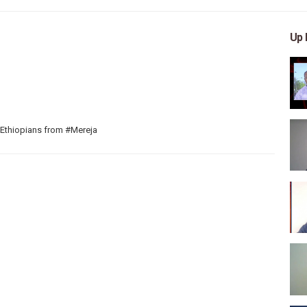
Up 
 Ethiopians from #Mereja
 arts, and entertainment