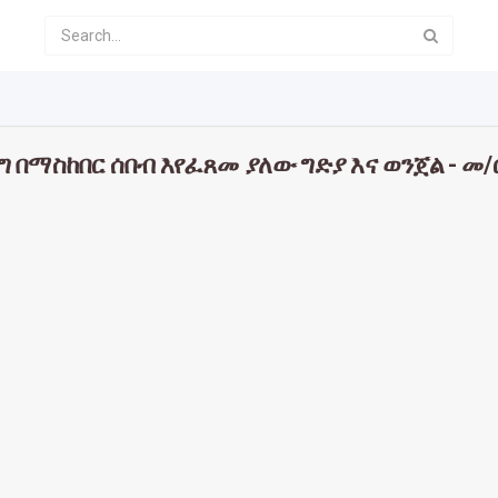
ግ በማስከበር ሰበብ እየፈጸመ ያለው ግድያ እና ወንጀል - መ