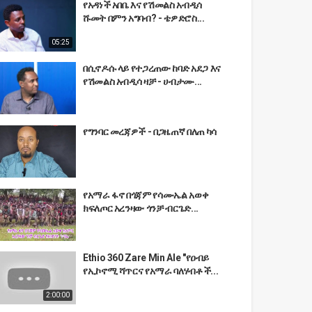
የአዳነች አበቤ እና የሽመልስ አብዲሳ
ሹመት በምን አግባብ? - ቴዎድሮስ...
05:25
በሲኖዶሱ ላይ የተጋረጠው ከባድ አደጋ እና
የሽመልስ አብዲሳ ዛቻ - ሀብታሙ...
የግንባር መረጃዎች - በጋዜጠኛ በለጠ ካሳ
የአማራ ፋኖ በጎጃም የሳሙኤል አወቀ
ክፍለጦር አረንዛው ጎንቻ ብርጌድ...
Ethio 360 Zare Min Ale "የዐብይ
የኢኮኖሚ ሻጥርና የአማራ ባለሃብቶች...
2:00:00