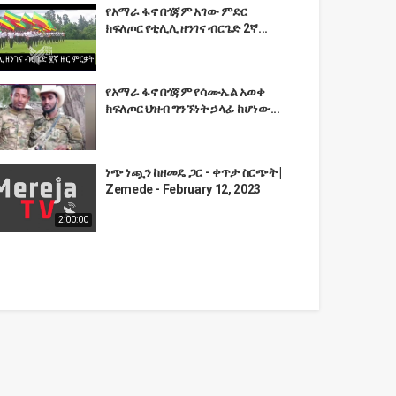
የአማራ ፋኖ በጎጃም አገው ምድር
ክፍለጦር የቲሊሊ ዘንገና ብርጌድ 2ኛ...
የአማራ ፋኖ በጎጃም የሳሙኤል አወቀ
ክፍለጦር ህዝብ ግንኙነት ኃላፊ ከሆነው...
ነጭ ነጯን ከዘመዴ ጋር - ቀጥታ ስርጭት |
Zemede - February 12, 2023
2:00:00