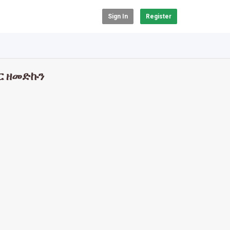
Sign In
Register
/ር ዘመድኩን