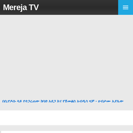
Mereja TV
በሲኖዶሱ ላይ የተጋረጠው ከባድ አደጋ እና የሽመልስ አብዲሳ ዛቻ - ሀብታሙ አያሌው