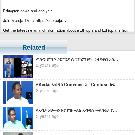
Ethiopian news and analysis
Join Mereja TV → https://mereaja.tv
Get the latest news and information about #Ethiopia and Ethiopians from
#Mereja
For inquiry or additional information, visit Mereja.com
Related
Mereja presents Ethiopian news, Ethiopian music, sports, arts, and
ወሎን ሰሜን ኦሮሚያ ለማድረግ እየተንቀሳቀሰ ያለው የሽመልስ አብዲሳ ወራሪ ቡድን - ሀብታሙ አያሌው
entertainment
2 years ago
n/a
የሽመልስ አብዲሳ Convince እና Confuse ክፍል ሁለት በባህርዳር - ሀብታሙ አያሌው
3 years ago
n/a
የአብይ አህመድ እና የሽመልስ አብዲሳ መደበቂያ የሆነው ሀላላ ኬላ ፓርክ - ሀብታሙ አያሌው
3 years ago
n/a