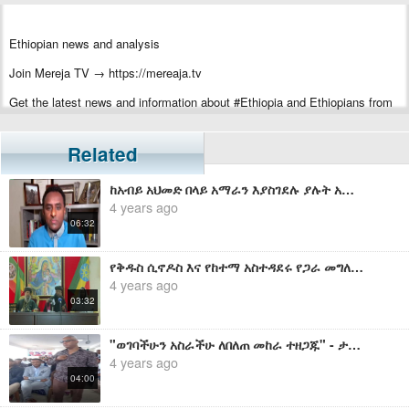
Ethiopian news and analysis
Join Mereja TV → https://mereaja.tv
Get the latest news and information about #Ethiopia and Ethiopians from
#Mereja
For inquiry or additional information, visit Mereja.com
Related
Mereja presents Ethiopian news, Ethiopian music, sports, arts, and
ከአብይ አህመድ በላይ አማራን እያስገደሉ ያሉት አማራን እንወክላለን ብለው የተቀመጡት ማፈሪያዎች ናቸው - ሀብታሙ አያሌው
entertainment
4 years ago
06:32
የቅዱስ ሲኖዶስ እና የከተማ አስተዳደሩ የጋራ መግለጫ
4 years ago
03:32
"ወገባችሁን አስራችሁ ለበለጠ መከራ ተዘጋጁ" - ታማኝ በየነ ለእነ እስክንድር ነጋ ያስተላለፈው መልዕክት
4 years ago
04:00