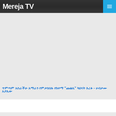
Mereja TV
ጥምጣም አስራችሁ አማራን የምታስበሉ የከተማ "ጩልሌ" ካህናት እረፉ - ሀብታሙ
አያሌው