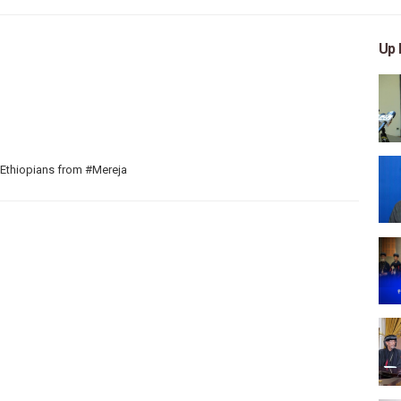
Up 
 Ethiopians from #Mereja
 arts, and entertainment