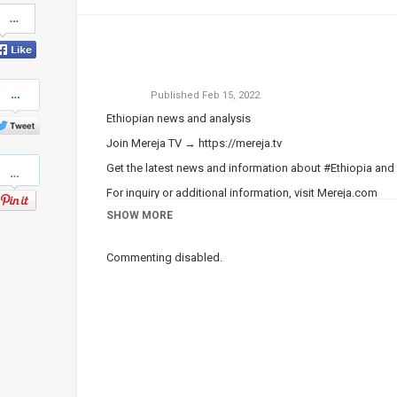
Share
on
Facebook
Share
Published
Feb 15, 2022
on
Twitter
Ethiopian news and analysis
Join Mereja TV →
https://mereja.tv
Pinterest
Get the latest news and information about #Ethiopia and
For inquiry or additional information, visit
Mereja.com
SHOW MORE
Mereja presents Ethiopian news, Ethiopian music, sports,
Category
Ethiopian News
Commenting disabled.