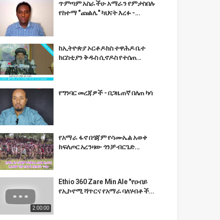
ጥምጣም አስራችሁ አማራን የምታስበሉ
የከተማ "ጩልሌ" ካህናት እረፉ -...
ከኢትዮጵያ ኦርቶዶክስ ተዋሕዶ ቤተ
ክርስቲያን ቅዱስ ሲኖዶስ የተሰጠ...
የግንባር መረጃዎች - በጋዜጠኛ በለጠ ካሳ
የአማራ ፋኖ በጎጃም የሳሙኤል አወቀ
ክፍለጦር አረንዛው ጎንቻ ብርጌድ...
Ethio 360 Zare Min Ale "የዐብይ
የኢኮኖሚ ሻጥርና የአማራ ባለሃብቶች...
2:00:00