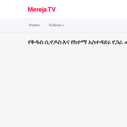
Mereja TV
Home
Videos
የቅዱስ ሲኖዶስ እና የከተማ አስተዳደሩ የጋራ