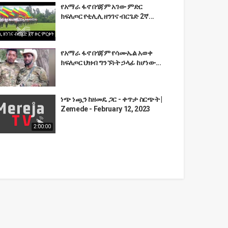
የአማራ ፋኖ በጎጃም አገው ምድር
ክፍለጦር የቲሊሊ ዘንገና ብርጌድ 2ኛ...
የአማራ ፋኖ በጎጃም የሳሙኤል አወቀ
ክፍለጦር ህዝብ ግንኙነት ኃላፊ ከሆነው...
ነጭ ነጯን ከዘመዴ ጋር - ቀጥታ ስርጭት |
Zemede - February 12, 2023
2:00:00