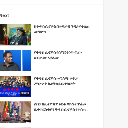
Next
ከቅዱስ ሲኖዶስ በወቅታዊ ጉዳይ የተሰጠ
መግለጫ
የቅዱስ ሲኖዶስ የሰማዕትነት ጥሪ -
ሀብታሙ አያሌው
የቅዱስ ሲኖዶስ መግለጫ ቀጥታ
ሥርጭት ከጠቅላይ ቤተክህነት
30:00
ሰበር፡ ከኢትዮጵያ ኦርቶዶክስ ተዋሕዶ
ቤተ ክርስቲያን ቅዱስ ሲኖዶስ የተሰጠ...