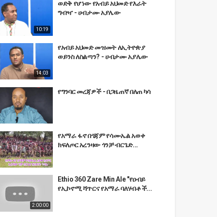
ወድቅ የሆነው የአብይ አህመድ የእራት
ግብዣ - ሀብታሙ አያሌው
10:19
የአብይ አህመድ መዝመት ለኢትዮጵያ
ወይንስ ለስልጣን? - ሀብታሙ አያሌው
14:03
የግንባር መረጃዎች - በጋዜጠኛ በለጠ ካሳ
የአማራ ፋኖ በጎጃም የሳሙኤል አወቀ
ክፍለጦር አረንዛው ጎንቻ ብርጌድ...
Ethio 360 Zare Min Ale "የዐብይ
የኢኮኖሚ ሻጥርና የአማራ ባለሃብቶች...
2:00:00