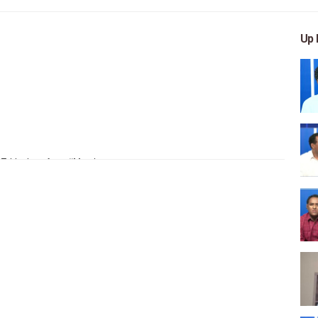
Up 
 Ethiopians from #Mereja
, arts, and entertainment