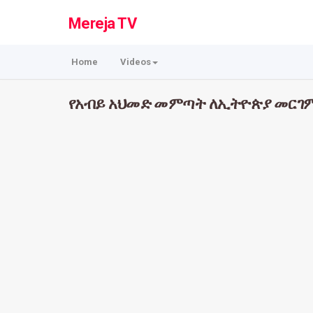
Mereja TV
Home
Videos
የአብይ አህመድ መምጣት ለኢትዮጵያ መርገም