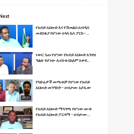
Next
የአብይ አህመድ እና የሽመልስ አብዲሳ
መደበቂያ የሆነው ሀላላ ኬላ ፓርክ -...
ነውር ጌጡ የሆነው የአብይ አህመድ አገዛዝ
ግልጽ የሆነው ሌብነቱ በአለም አቀፍ...
የካድሬዎች መጫወቻ የሆነው የአብይ
አህመድ መንግስት - ሀብታሙ አያሌው
09:31
የአብይ አህመድ ማላገጫ የሆነው ሙቱ
የአብይ አህመድ ፓርላማ - ሀብታሙ...