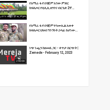
የአማራ ፋኖ በጎጃም አገው ምድር
ክፍለጦር የቲሊሊ ዘንገና ብርጌድ 2ኛ...
የአማራ ፋኖ በጎጃም የሳሙኤል አወቀ
ክፍለጦር ህዝብ ግንኙነት ኃላፊ ከሆነው...
ነጭ ነጯን ከዘመዴ ጋር - ቀጥታ ስርጭት |
Zemede - February 12, 2023
2:00:00