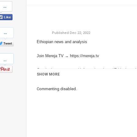
Share
on
Facebook
Share
Published
Dec 22, 2022
on
Twitter
Ethiopian news and analysis
Pinterest
Join Mereja TV →
https://mereja.tv
Get the latest news and information about #Ethiopia and
SHOW MORE
For inquiry or additional information, visit
Mereja.com
Commenting disabled.
Mereja presents Ethiopian news, Ethiopian music, sports
Category
Ethiopian News