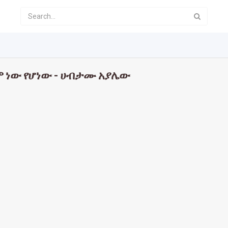
 ነው የሆነው - ሀብታሙ አያሌው