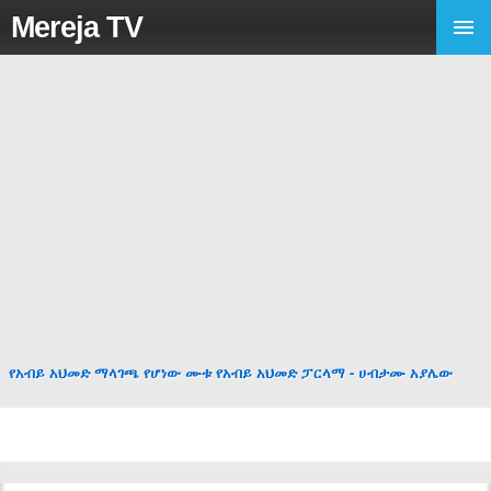
Mereja TV
የአብይ አህመድ ማላገጫ የሆነው ሙቱ የአብይ አህመድ ፓርላማ - ሀብታሙ አያሌው