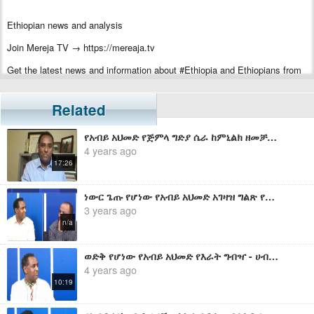
Ethiopian news and analysis
Join Mereja TV → https://mereaja.tv
Get the latest news and information about #Ethiopia and Ethiopians from
#Mereja
For inquiry or additional information, visit Mereja.com
Related
Mereja presents Ethiopian news, Ethiopian music, sports, arts, and
የአብይ አህመድ የጅምላ ግድያ ሴራ ከምኒልክ ዘመቻ እስከ ፓርላማ - ሀብታሙ አያሌው
entertainment
4 years ago
17:26
ነውር ጌጡ የሆነው የአብይ አህመድ አገዛዝ ግልጽ የሆነው ሌብነቱ በአለም አቀፍ ተረጋግጧል - ሀብታሙ አያሌው
3 years ago
n/a
ወድቅ የሆነው የአብይ አህመድ የእራት ግብዣ - ሀብታሙ አያሌው
4 years ago
10:19