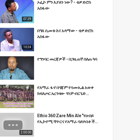
ኦፌኮ ምን እያለን ነው? - ቴዎድሮስ
አስፋው
07:29
በዓለ ሲመቱ እና አላማው - ቴዎድሮስ
አስፋው
10:24
የግንባር መረጃዎች - በጋዜጠኛ በለጠ ካሳ
የአማራ ፋኖ በጎጃም የሳሙኤል አወቀ
ክፍለጦር አረንዛው ጎንቻ ብርጌድ...
Ethio 360 Zare Min Ale "የዐብይ
የኢኮኖሚ ሻጥርና የአማራ ባለሃብቶች...
2:00:00