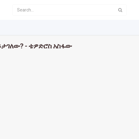
ይታገለው? - ቴዎድሮስ አስፋው