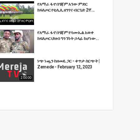
የአማራ ፋኖ በጎጃም አገው ምድር
ክፍለጦር የቲሊሊ ዘንገና ብርጌድ 2ኛ...
የአማራ ፋኖ በጎጃም የሳሙኤል አወቀ
ክፍለጦር ህዝብ ግንኙነት ኃላፊ ከሆነው...
ነጭ ነጯን ከዘመዴ ጋር - ቀጥታ ስርጭት |
Zemede - February 12, 2023
2:00:00