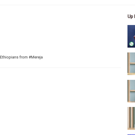
Up 
 Ethiopians from #Mereja
 arts, and entertainment