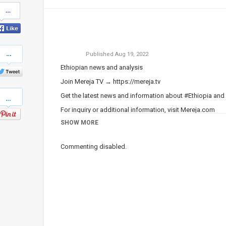
Share
on
Facebook
Share
Published
Aug 19, 2022
on
Twitter
Ethiopian news and analysis
Join Mereja TV →
https://mereja.tv
Pinterest
Get the latest news and information about #Ethiopia and
For inquiry or additional information, visit
Mereja.com
SHOW MORE
Mereja presents Ethiopian news, Ethiopian music, sports,
Category
Ethiopian News
Commenting disabled.