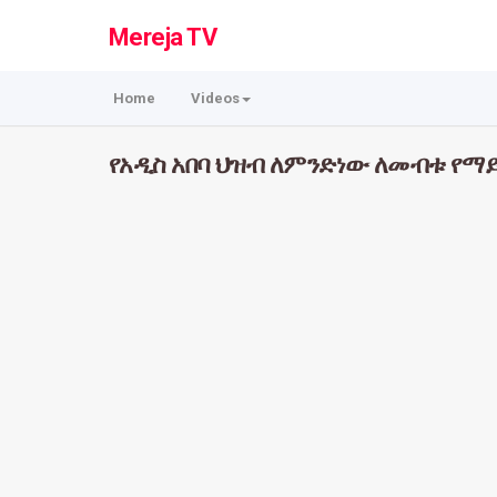
Mereja TV
Home
Videos
የአዲስ አበባ ህዝብ ለምንድነው ለመብቱ የማ