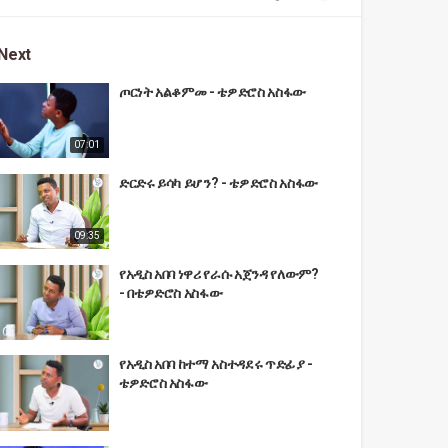
Next
ጦርነት አልቆምመ - ቴዎድሮስ አስፋው
07:01
ድርድሩ ይሳካ ይሆን? - ቴዎድሮስ አስፋው
09:35
የአዲስ አበባ ነዋሪ የራሱ አጀንዳ የለውም?
- በቴዎድሮስ አስፋው
የአዲስ አበባ ከተማ አስተዳደሩ ጥድፊያ -
ቴዎድሮስ አስፋው