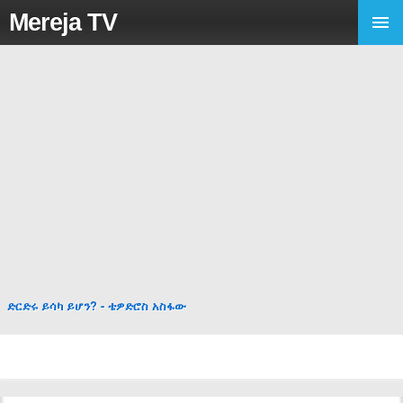
Mereja TV
ድርድሩ ይሳካ ይሆን? - ቴዎድሮስ አስፋው