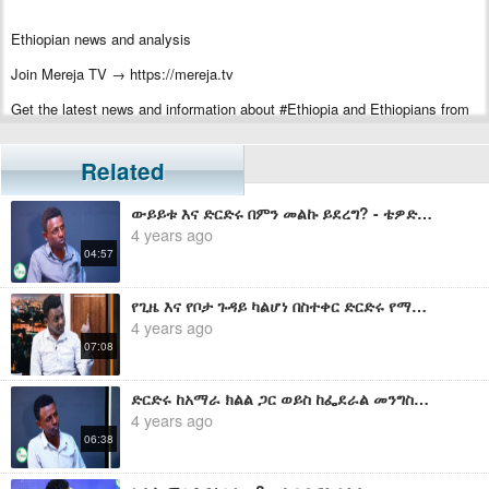
Ethiopian news and analysis
Join Mereja TV → https://mereja.tv
Get the latest news and information about #Ethiopia and Ethiopians from
#Mereja
For inquiry or additional information, visit Mereja.com
Related
Mereja presents Ethiopian news, Ethiopian music, sports, arts, and
ውይይቱ እና ድርድሩ በምን መልኩ ይደረግ? - ቴዎድሮስ አስፋው
entertainment
4 years ago
04:57
የጊዜ እና የቦታ ጉዳይ ካልሆነ በስተቀር ድርድሩ የማይቀር ነገር ነው - ቴዎድሮስ አስፋው
4 years ago
07:08
ድርድሩ ከአማራ ክልል ጋር ወይስ ከፌደራል መንግስቱ ጋር? - ቴዎድሮስ አስፋው
4 years ago
06:38