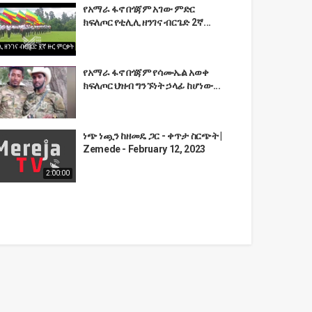
የአማራ ፋኖ በጎጃም አገው ምድር
ክፍለጦር የቲሊሊ ዘንገና ብርጌድ 2ኛ...
የአማራ ፋኖ በጎጃም የሳሙኤል አወቀ
ክፍለጦር ህዝብ ግንኙነት ኃላፊ ከሆነው...
ነጭ ነጯን ከዘመዴ ጋር - ቀጥታ ስርጭት |
Zemede - February 12, 2023
2:00:00