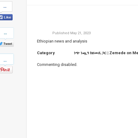
Share
on
Facebook
Share
Published
May 21, 2023
on
Twitter
Ethiopian news and analysis
Category
ነጭ ነጯን ከዘመዴ ጋር | Zemede on Me
Pinterest
Commenting disabled.