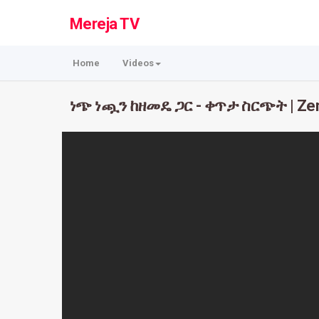
Mereja TV
Home
Videos
ነጭ ነጯን ከዘመዴ ጋር - ቀጥታ ስርጭት | Zem