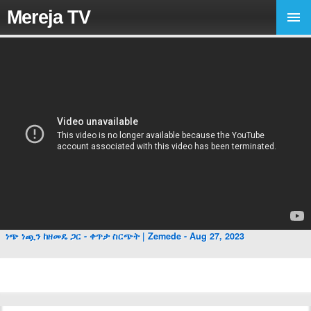
Mereja TV
ነጭ ነጯን ከዘመዴ ጋር - ቀጥታ ስርጭት | Zemede - Aug 27, 2023