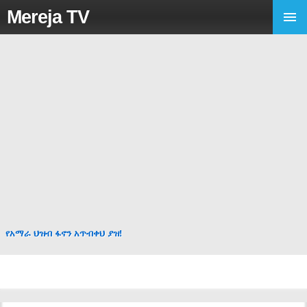
Mereja TV
የአማራ ህዝብ ፋኖን አጥብቀህ ያዝ!