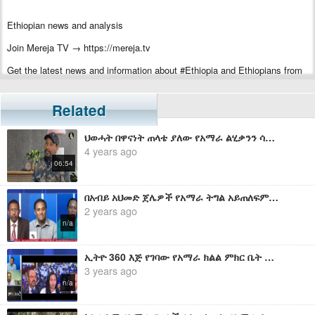
Ethiopian news and analysis
Join Mereja TV → https://mereja.tv
Get the latest news and information about #Ethiopia and Ethiopians from
#Mereja
For inquiry or additional information, visit Mereja.com
Related
Mereja presents Ethiopian news, Ethiopian music, sports, arts, and
ህወሓት በዋናነት ጠላቴ ያለው የአማራ ልሂቃንን ሳይሆን የአማራ ህዝብን ነው - ጣሂር መሀመድ
entertainment
4 years ago
06:54
በአብይ አህመድ ጀሌዎች የአማራ ትግል አይጠለፍም፤ የአማራ እናት ማህፀን በርካታ ቆራጥ እና ጀግና መሪዎችን ፈጥሯል - ሀብታሙ አያሌው
2 years ago
n/a
ኢትዮ 360 እጅ የገባው የአማራ ክልል ምክር ቤት ዝግ ስብሰባ - መላው የአማራ ህዝብ ያድምጠው
3 years ago
n/a