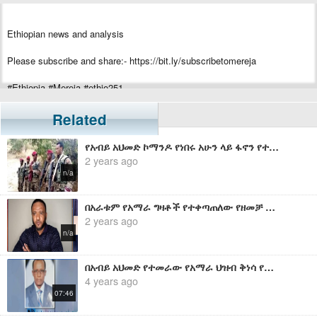
Ethiopian news and analysis
Please subscribe and share:- https://bit.ly/subscribetomereja
#Ethiopia #Mereja #ethio251
Related
የአብይ አህመድ ኮማንዶ የነበሩ አሁን ላይ ፋኖን የተቀላቀሉ ኮማንዶዎች የብርሀኑ ጁላ ሰራዊት መፈርስረሱን በዚህ መልኩ አጋልጠዋል
2 years ago
n/a
በአራቱም የአማራ ግዛቶች የተቀጣጠለው የዘመቻ ውብአንተ የድል ግስጋሴ - በጋዜጠኛ ይርጋ አበበ
2 years ago
n/a
በአብይ አህመድ የተመራው የአማራ ህዝብ ቅነሳ የመጀመሪያው ዙር በድል ተጠናቋል - ትግስት
4 years ago
07:46