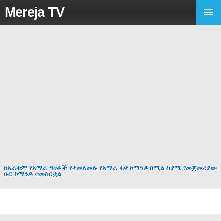
Mereja TV
ከአራቱም የአማራ ግዛቶች የተመለመሉ የአማራ ፋኖ ኮማንዶ በሚል ስያሜ የመጀመሪያው
ዙር ኮማንዶ ተመስርቷል