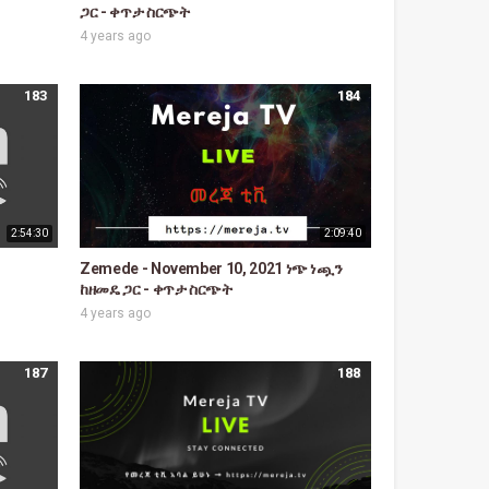
ጋር - ቀጥታ ስርጭት
4 years ago
183
184
2:54:30
2:09:40
Zemede - November 10, 2021 ነጭ ነጯን
ከዘመዴ ጋር - ቀጥታ ስርጭት
4 years ago
187
188