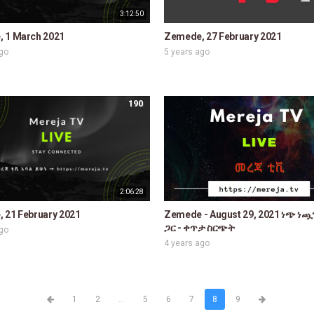
3:12:50
 1 March 2021
Zemede, 27 February 2021
ago
5 years ago
190
2:06:28
 21 February 2021
Zemede - August 29, 2021 ነጭ ነ
ጋር - ቀጥታ ስርጭት
ago
4 years ago
1
2
...
5
6
7
8
9