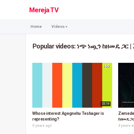
Mereja TV
Home
Videos
Popular videos: ነጭ ነጯን ከዘመዴ ጋር |
169
03:19
Whose interest Agegnehu Teshager is
Zemede 
representing?
ከዘመዴ ጋ
5 years ago
4 years 