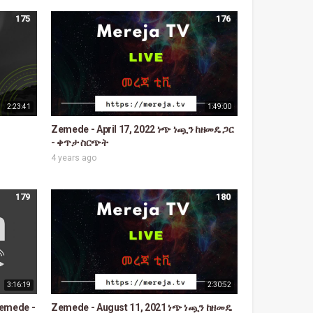
175
176
2:23:41
1:49:00
Zemede - April 17, 2022 ነጭ ነጯን ከዘመዴ ጋር
- ቀጥታ ስርጭት
4 years ago
179
180
3:16:19
2:30:52
emede -
Zemede - August 11, 2021 ነጭ ነጯን ከዘመዴ