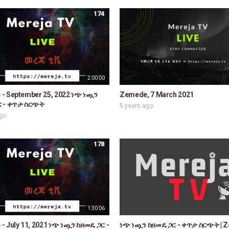
174
2:00:00
- September 25, 2022 ነጭ ነጯን
Zemede, 7 March 2021
ር - ቀጥታ ስርጭት
5 years ago
ago
178
1:30:06
- July 11, 2021 ነጭ ነጯን ከዘመዴ ጋር -
ነጭ ነጯን ከዘመዴ ጋር - ቀጥታ ስርጭት | Z