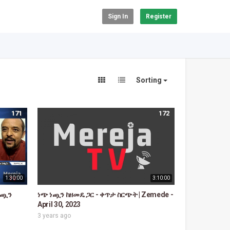
Sign In
Register
Sorting
171
172
1:30:00
3:10:00
 ነጯን
ነጭ ነጯን ከዘመዴ ጋር - ቀጥታ ስርጭት | Zemede -
April 30, 2023
3 years ago