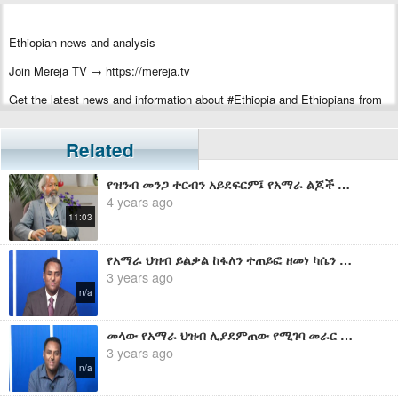
Ethiopian news and analysis
Join Mereja TV → https://mereja.tv
Get the latest news and information about #Ethiopia and Ethiopians from
#Mereja
For inquiry or additional information, visit Mereja.com
Related
Mereja presents Ethiopian news, Ethiopian music, sports, arts, and
የዝንብ መንጋ ተርብን አይደፍርም፤ የአማራ ልጆች ተባበሩ አንድ ሁኑ - አቶ ታዲዎስ ታንቱ
entertainment
4 years ago
11:03
የአማራ ህዝብ ይልቃል ከፋለን ተጠይፎ ዘመነ ካሴን መሪ ሲያደርግ በምክንያት ነው - ሀብታሙ አያሌው
3 years ago
n/a
መላው የአማራ ህዝብ ሊያደምጠው የሚገባ መራር ሀቅ፤ እነ ይልቃል ከፋለ በአማራ ህዝብ ሞት የተሳለቁበት የብአዴኑ ጉባኤ ምስጢር - ሀብታሙ አያሌው
3 years ago
n/a