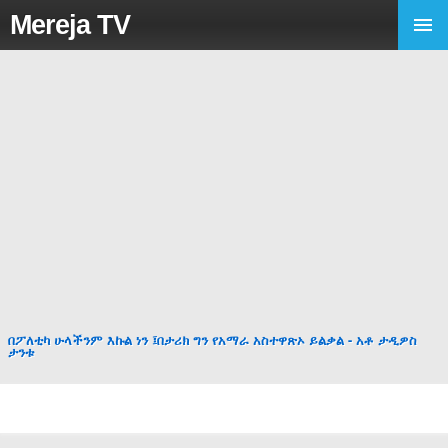
Mereja TV
በፖለቲካ ሁላችንም እኩል ነን ፤በታሪክ ግን የአማራ አስተዋጽኦ ይልቃል - አቶ ታዲዎስ
ታንቱ