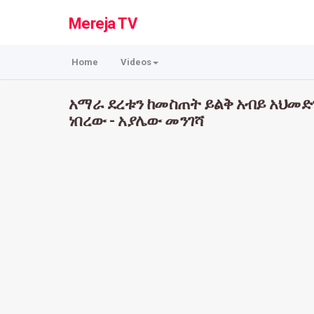
Mereja TV
Home
Videos
አማራ ደረቱን ከመስጠት ይልቅ አብይ አህመድ
ነበረው - አያሌው መንገሻ