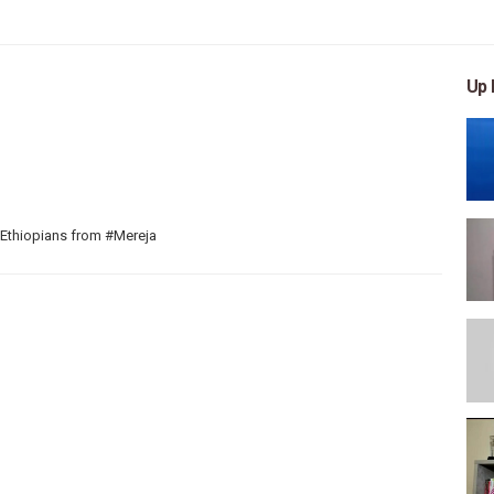
Up 
 Ethiopians from #Mereja
 arts, and entertainment