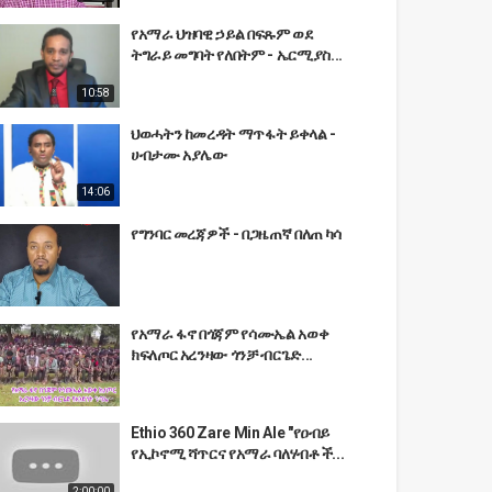
የአማራ ህዝባዊ ኃይል በፍጹም ወደ
ትግራይ መግባት የለበትም - ኤርሚያስ...
10:58
ህወሓትን ከመረዳት ማጥፋት ይቀላል -
ሀብታሙ አያሌው
14:06
የግንባር መረጃዎች - በጋዜጠኛ በለጠ ካሳ
የአማራ ፋኖ በጎጃም የሳሙኤል አወቀ
ክፍለጦር አረንዛው ጎንቻ ብርጌድ...
Ethio 360 Zare Min Ale "የዐብይ
የኢኮኖሚ ሻጥርና የአማራ ባለሃብቶች...
2:00:00