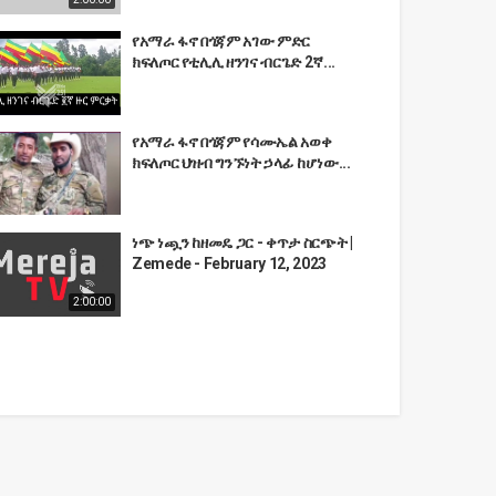
የአማራ ፋኖ በጎጃም አገው ምድር
ክፍለጦር የቲሊሊ ዘንገና ብርጌድ 2ኛ...
የአማራ ፋኖ በጎጃም የሳሙኤል አወቀ
ክፍለጦር ህዝብ ግንኙነት ኃላፊ ከሆነው...
ነጭ ነጯን ከዘመዴ ጋር - ቀጥታ ስርጭት |
Zemede - February 12, 2023
2:00:00