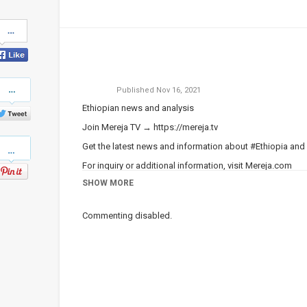
Share
on
Facebook
Share
Published
Nov 16, 2021
on
Twitter
Ethiopian news and analysis
Join Mereja TV →
https://mereja.tv
Pinterest
Get the latest news and information about #Ethiopia and
For inquiry or additional information, visit
Mereja.com
SHOW MORE
Mereja presents Ethiopian news, Ethiopian music, sports,
Category
Ethiopian News
Commenting disabled.