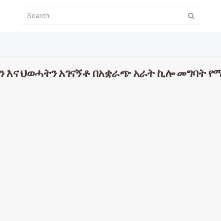
ን እና ህወሓትን አገናኝቶ በአቋራጭ አራት ኪሎ መግባት የ