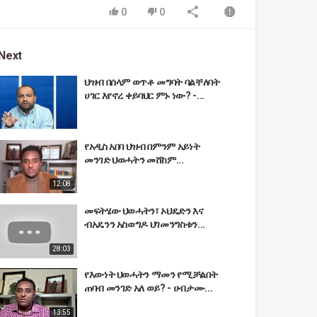
0
0
Next
ህዝብ በሰላም ወጥቶ መግባት ባልቸለባት
ሀገር እየኖረ ቀይባህር ምኑ ነው? -...
የአዲስ አበባ ህዝብ በምንም አይነት
መንገድ ህወሓትን መሸከም...
12:08
መፍትሄው ህወሓትን፣ ኦህዴድን እና
ብአዴንን አስወግዶ ህገመንግስቱን...
28:03
የእውነት ህወሓትን ማመን የሚቻልበት
ጠባብ መንገድ አለ ወይ? - ሀብታሙ...
13:55