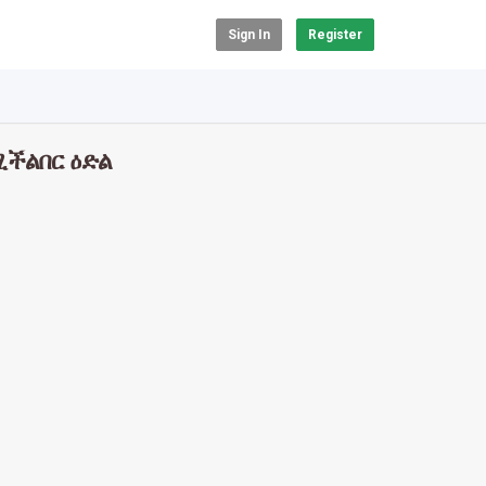
Sign In
Register
ሚችልበር ዕድል