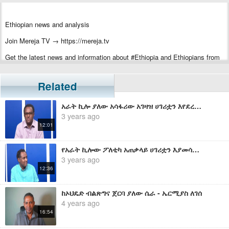
Ethiopian news and analysis
Join Mereja TV → https://mereja.tv
Get the latest news and information about #Ethiopia and Ethiopians from
#Mereja
For inquiry or additional information, visit Mereja.com
Related
Mereja presents Ethiopian news, Ethiopian music, sports, arts, and
አራት ኪሎ ያለው አሳፋሪው አገዛዝ ሀገሪቷን እየደረማመሳት ነው - ሀብታሙ አያሌው
entertainment
3 years ago
12:01
የአራት ኪሎው ፖለቲካ አጠቃላይ ሀገሪቷን እያመሳት መሆኑ ማሳያዎች - ሀብታሙ አያሌው
3 years ago
12:36
ከኦህዴድ ብልጽግና ጀርባ ያለው ሴራ - ኤርሚያስ ለገሰ
4 years ago
16:54