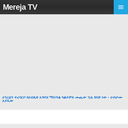
Mereja TV
ሀገሪቷን ተረባርቦ ከኦህዴድ አገዛዝ ማስጣል ካልተቻለ መጪው ጊዜ ከባድ ነው - ሀብታሙ
አያሌው