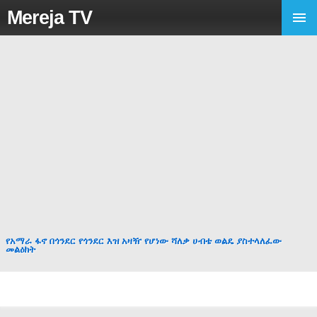
Mereja TV
የአማራ ፋኖ በጎንደር የጎንደር እዝ አዛዥ የሆነው ሻለቃ ሀብቴ ወልዴ ያስተላለፈው
መልዕክት