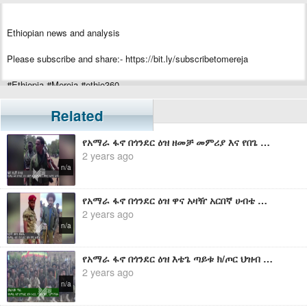
Ethiopian news and analysis
Please subscribe and share:- https://bit.ly/subscribetomereja
#Ethiopia #Mereja #ethio360
Related
የአማራ ፋኖ በጎንደር ዕዝ ዘመቻ መምሪያ እና የበጌ ምድር ክ/ጦር አዛዥ የሆነው ፋኖ ደረጀ በላይ ያስተላለፈው መልዕክት
2 years ago
n/a
የአማራ ፋኖ በጎንደር ዕዝ ዋና አዛዥ አርበኛ ሀብቴ ወልዴ ያስተላለፈው ጥብቅ መልዕክት
2 years ago
n/a
የአማራ ፋኖ በጎንደር ዕዝ እቴጌ ጣይቱ ክ/ጦር ህዝብ ግንኙነት ፋኖ መልካሙ ጣሴ በወቅታዊ ጉዳዮች ዙሪያ ያስተላለፈው መልዕክት
2 years ago
n/a