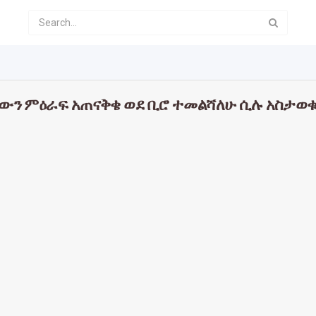
ያውን ምዕራፍ አጠናቅቄ ወደ ቢሮ ተመልሻለሁ ሲሉ አስታወ