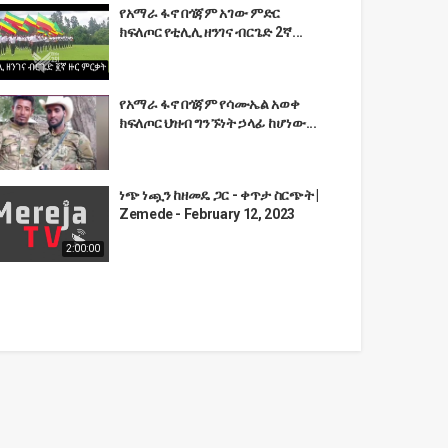
የአማራ ፋኖ በጎጃም አገው ምድር
ክፍለጦር የቲሊሊ ዘንገና ብርጌድ 2ኛ...
የአማራ ፋኖ በጎጃም የሳሙኤል አወቀ
ክፍለጦር ህዝብ ግንኙነት ኃላፊ ከሆነው...
ነጭ ነጯን ከዘመዴ ጋር - ቀጥታ ስርጭት |
Zemede - February 12, 2023
2:00:00