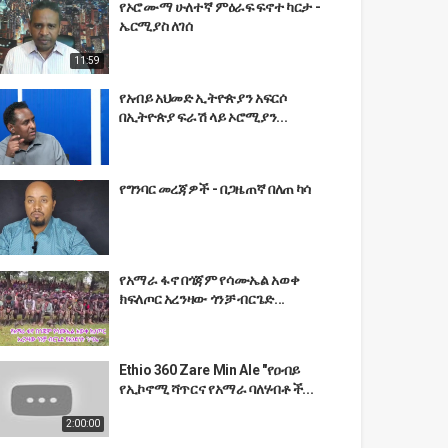
የኦሮሙማ ሁለተኛ ምዕራፍ ፍኖተ ካርታ -
ኤርሚያስ ለገሰ
11:59
የአብይ አህመድ ኢትዮጵያን አፍርሶ
በኢትዮጵያ ፍራሽ ላይ ኦሮሚያን...
የግንባር መረጃዎች - በጋዜጠኛ በለጠ ካሳ
የአማራ ፋኖ በጎጃም የሳሙኤል አወቀ
ክፍለጦር አረንዛው ጎንቻ ብርጌድ...
Ethio 360 Zare Min Ale "የዐብይ
የኢኮኖሚ ሻጥርና የአማራ ባለሃብቶች...
2:00:00