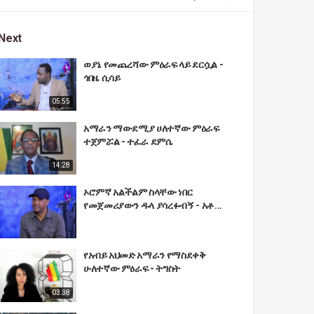
Next
ወያኔ የመጨረሻው ምዕራፍ ላይ ደርሷል -
ጎበዜ ሲሳይ
05:55
አማራን ማውደሚያ ሀለተኛው ምዕራፍ
ተጀምሯል - ተፈራ ደምሴ
14:28
ኦሮምኛ አልችልም ስላቸው ነበር
የመጀመሪያውን ዱላ ያሳረፉብኝ - አቶ...
የአብይ አህመድ አማራን የማስደቀቅ
ሁለተኛው ምዕራፍ - ትግስት
03:38