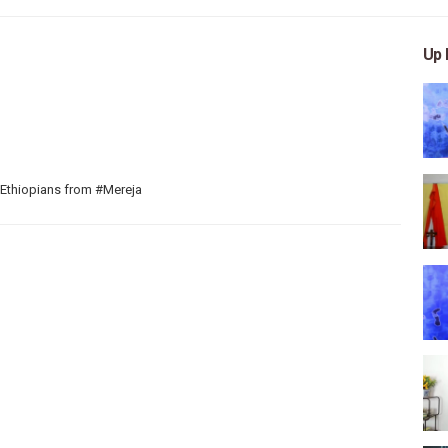
Up 
 Ethiopians from #Mereja
 arts, and entertainment