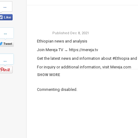
Share
on
Facebook
Share
Published
Dec 8, 2021
on
Twitter
Ethiopian news and analysis
Join Mereja TV →
https://mereja.tv
Pinterest
Get the latest news and information about #Ethiopia and
For inquiry or additional information, visit
Mereja.com
SHOW MORE
Mereja presents Ethiopian news, Ethiopian music, sports,
Commenting disabled.
Category
Ethiopian News