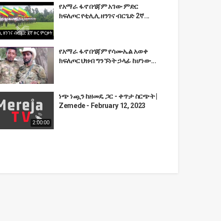
የአማራ ፋኖ በጎጃም አገው ምድር
ክፍለጦር የቲሊሊ ዘንገና ብርጌድ 2ኛ...
የአማራ ፋኖ በጎጃም የሳሙኤል አወቀ
ክፍለጦር ህዝብ ግንኙነት ኃላፊ ከሆነው...
ነጭ ነጯን ከዘመዴ ጋር - ቀጥታ ስርጭት |
Zemede - February 12, 2023
2:00:00