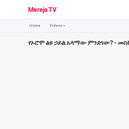
Mereja TV
Home
Videos
የኦሮሞ ልዩ ኃይል አላማው ምንድነው? - መስ