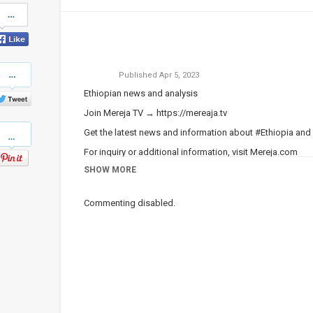
Share
on
Facebook
Share
Published
Apr 5, 2023
on
Twitter
Ethiopian news and analysis
Join Mereja TV →
https://mereaja.tv
Pinterest
Get the latest news and information about #Ethiopia and
For inquiry or additional information, visit
Mereja.com
SHOW MORE
Mereja presents Ethiopian news, Ethiopian music, sports,
Category
Ethiopian News
Commenting disabled.