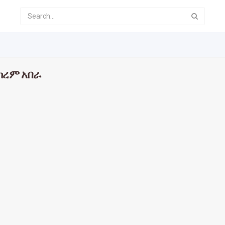
ከረም አበራ