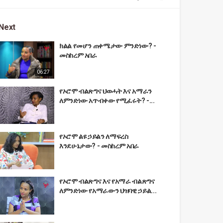
Next
ክልል የመሆን ጠቀሜታው ምንድነው? -
መስከረም አበራ
06:27
የኦሮሞ ብልጽግና ህወሓት እና አማራን
ለምንድነው አጥብቀው የሚፈሩት? -...
የኦሮሞ ልዩ ኃይልን ለማፍረስ
እንደሁኔታው? - መስከረም አበራ
የኦሮሞ ብልጽግና እና የአማራ ብልጽግና
ለምንድነው የአማራውን ህዝባዊ ኃይል...