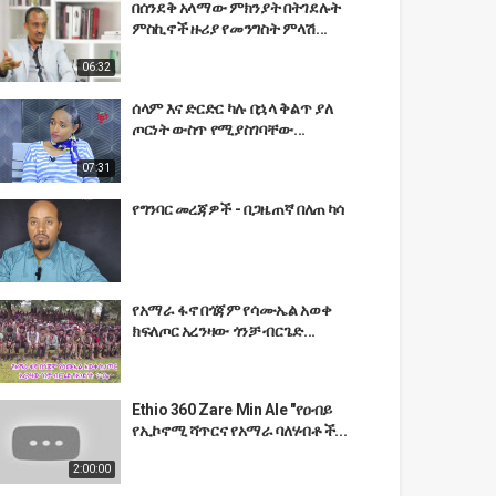
በሰንደቅ አላማው ምክንያት በትገደሉት
ምስኪኖች ዙሪያ የመንግስት ምላሽ...
06:32
ሰላም እና ድርድር ካሉ በኋላ ቅልጥ ያለ
ጦርነት ውስጥ የሚያስገባቸው...
07:31
የግንባር መረጃዎች - በጋዜጠኛ በለጠ ካሳ
የአማራ ፋኖ በጎጃም የሳሙኤል አወቀ
ክፍለጦር አረንዛው ጎንቻ ብርጌድ...
Ethio 360 Zare Min Ale "የዐብይ
የኢኮኖሚ ሻጥርና የአማራ ባለሃብቶች...
2:00:00