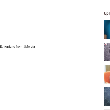
Up 
 Ethiopians from #Mereja
 arts, and entertainment