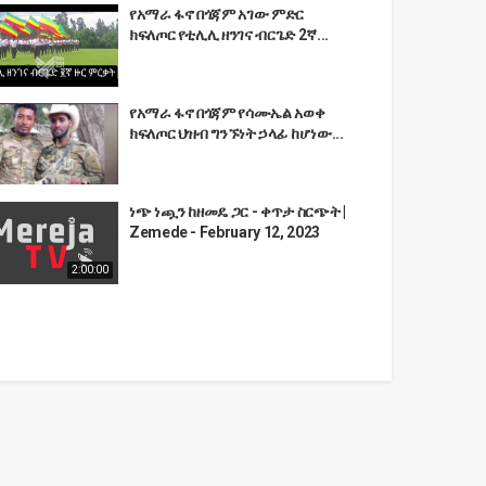
የአማራ ፋኖ በጎጃም አገው ምድር
ክፍለጦር የቲሊሊ ዘንገና ብርጌድ 2ኛ...
የአማራ ፋኖ በጎጃም የሳሙኤል አወቀ
ክፍለጦር ህዝብ ግንኙነት ኃላፊ ከሆነው...
ነጭ ነጯን ከዘመዴ ጋር - ቀጥታ ስርጭት |
Zemede - February 12, 2023
2:00:00