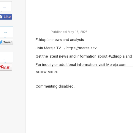
Share
on
Facebook
Share
Published
May 15, 2023
on
Twitter
Ethiopian news and analysis
Join Mereja TV →
https://mereaja.tv
Pinterest
Get the latest news and information about #Ethiopia and
For inquiry or additional information, visit
Mereja.com
SHOW MORE
Mereja presents Ethiopian news, Ethiopian music, sports,
Category
Ethiopian News
Commenting disabled.