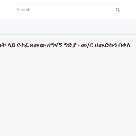
ት ላይ የተፈጸመው ዘግናኝ ግድያ - መ/ር ዘመድኩን በቀለ