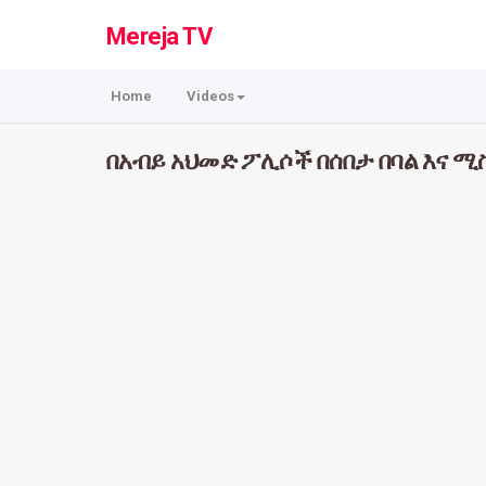
Mereja TV
Home
Videos
በአብይ አህመድ ፖሊሶች በሰበታ በባል እና ሚስ