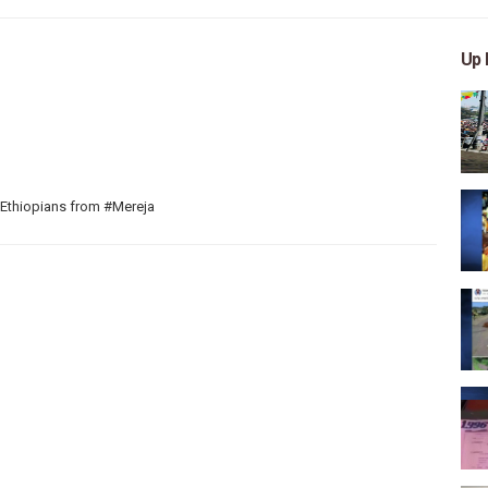
Up 
 Ethiopians from #Mereja
 arts, and entertainment