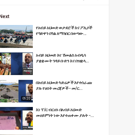
Next
የአብይ አህመድ ወታደሮች እና ፖሊሶች
የዓድዋን በዓል ለማክበር በወጣው...
አብይ አህመድ እና ሽመልስ አብዲሳ
ያቋቋሙት ገዳይ ቡድን እና በዝቋላ...
በአብይ አህመድ ካድሬዎች እየተሰራጩ
ያሉ የሀሰት መረጃዎች - መ/ር...
05:20
እነ ፕ/ር ብርሀኑ በአብይ አህመድ
መሀይምነት ነው እየተጠቀሙ ያሉት -...