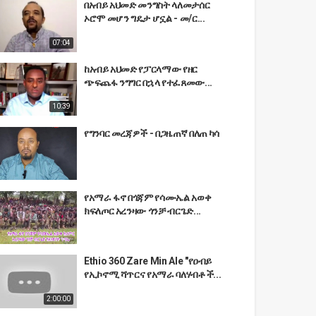
በአብይ አህመድ መንግስት ላለመታሰር
ኦሮሞ መሆን ግዴታ ሆኗል - መ/ር...
07:04
ከአብይ አህመድ የፓርላማው የዘር
ጭፍጨፋ ንግግር በኋላ የተፈጸመው...
10:39
የግንባር መረጃዎች - በጋዜጠኛ በለጠ ካሳ
የአማራ ፋኖ በጎጃም የሳሙኤል አወቀ
ክፍለጦር አረንዛው ጎንቻ ብርጌድ...
Ethio 360 Zare Min Ale "የዐብይ
የኢኮኖሚ ሻጥርና የአማራ ባለሃብቶች...
2:00:00