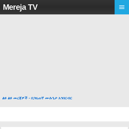
Mereja TV
ልዩ ልዩ መረጃዎች - በጋዜጠኛ ሙሉጌታ አንበርብር