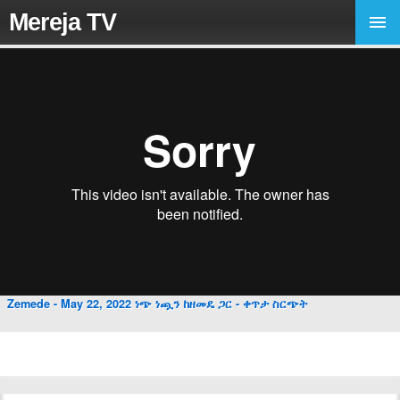
Mereja TV
Zemede - May 22, 2022 ነጭ ነጯን ከዘመዴ ጋር - ቀጥታ ስርጭት