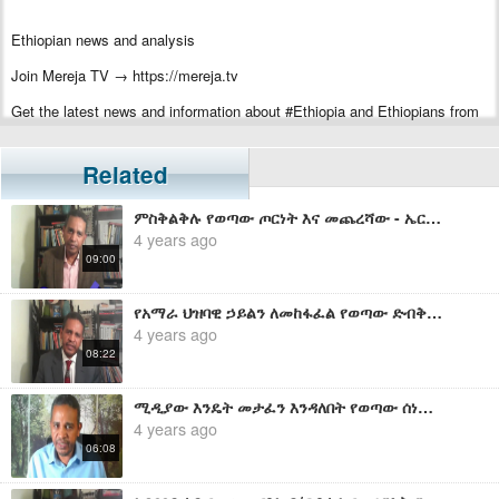
Ethiopian news and analysis
Join Mereja TV → https://mereja.tv
Get the latest news and information about #Ethiopia and Ethiopians from
#Mereja
For inquiry or additional information, visit Mereja.com
Related
Mereja presents Ethiopian news, Ethiopian music, sports, arts, and
ምስቅልቅሉ የወጣው ጦርነት እና መጨረሻው - ኤርሚያስ ለገሰ
entertainment
4 years ago
09:00
የአማራ ህዝባዊ ኃይልን ለመከፋፈል የወጣው ድብቅ ሰነድ - ኤርሚያስ ለገሰ
4 years ago
08:22
ሚዲያው እንዴት መታፈን እንዳለበት የወጣው ሰነድ - ኤርሚያስ ለገሰ
4 years ago
06:08