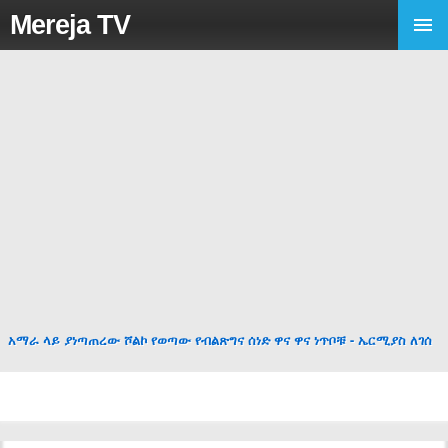
Mereja TV
አማራ ላይ ያነጣጠረው ሾልኮ የወጣው የብልጽግና ሰነድ ዋና ዋና ነጥቦቹ - ኤርሚያስ ለገሰ