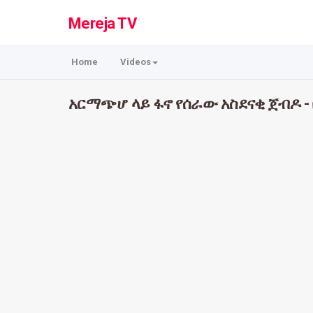
Mereja TV
Home
Videos
አርማጭሆ ላይ ፋኖ የሰራው አስደናቂ ጀብዶ -