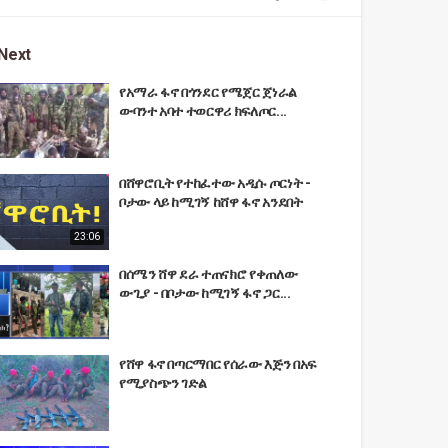
Next
የአማራ ፋኖ በጎንደር የሜጀር ጀነራል
ውባንተ አባተ ተወርዋሪ ክፍለጦር...
በሸዋሮቢት የተከፈተው አዲሱ ጦርነት -
ቦታው ላይ ከሚገኝ ከሸዋ ፋኖ አንደበት
23:06
በሰሜን ሸዋ ደራ ተጠናክሮ የቀጠለው
ውጊያ - በቦታው ከሚገኝ ፋኖ ጋር...
የሸዋ ፋኖ በጣርማበር የሰራው እጅን በአፍ
የሚያስጭን ገድል