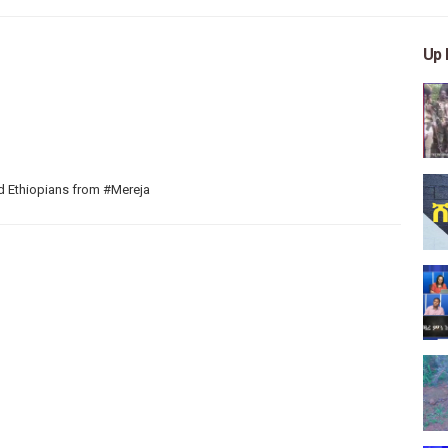
Up 
nd Ethiopians from #Mereja
 arts, and entertainment