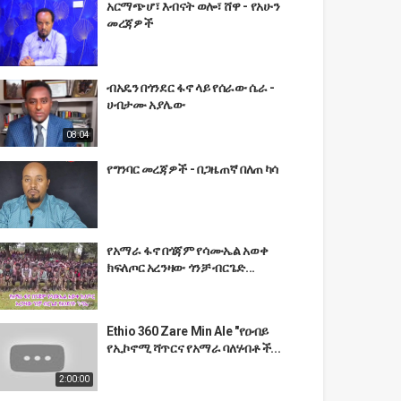
አርማጭሆ፣ እብናት ወሎ፣ ሸዋ - የአሁን
መረጃዎች
ብአዴን በጎንደር ፋኖ ላይ የሰራው ሴራ -
ሀብታሙ አያሌው
08:04
የግንባር መረጃዎች - በጋዜጠኛ በለጠ ካሳ
የአማራ ፋኖ በጎጃም የሳሙኤል አወቀ
ክፍለጦር አረንዛው ጎንቻ ብርጌድ...
Ethio 360 Zare Min Ale "የዐብይ
የኢኮኖሚ ሻጥርና የአማራ ባለሃብቶች...
2:00:00