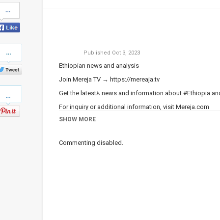
Share
on
Facebook
Share
Published
Oct 3, 2023
on
Twitter
Ethiopian news and analysis
Join Mereja TV →
https://mereaja.tv
Pinterest
Get the latestአ news and information about #Ethiopia a
For inquiry or additional information, visit
Mereja.com
SHOW MORE
Mereja presents Ethiopian news, Ethiopian music, sports,
Category
Ethiopian News
Commenting disabled.