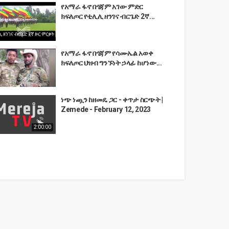
የአማራ ፋኖ በጎጃም አገው ምድር
ክፍለጦር የቲሊሊ ዘንገና ብርጌድ 2ኛ...
የአማራ ፋኖ በጎጃም የሳሙኤል አወቀ
ክፍለጦር ህዝብ ግንኙነት ኃላፊ ከሆነው...
ነጭ ነጯን ከዘመዴ ጋር - ቀጥታ ስርጭት |
Zemede - February 12, 2023
2:00:00