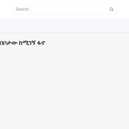
 በቦታው ከሚገኝ ፋኖ