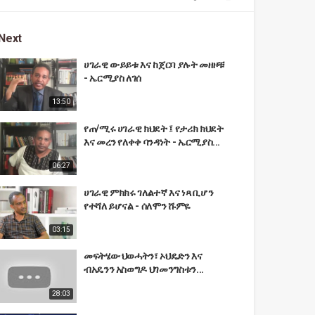
Next
ሀገራዊ ውይይቱ እና ከጀርባ ያሉት መዘዞቹ
- ኤርሚያስ ለገሰ
13:50
የጠ/ሚሩ ሀገራዊ ክህደት ፤ የታሪክ ክህደት
እና መረን የለቀቀ ባንዳነት - ኤርሚያስ...
06:27
ሀገራዊ ምክክሩ ገለልተኛ እና ነጻ ቢሆን
የተሻለ ይሆናል - ሰለሞን ሹምዬ
03:15
መፍትሄው ህወሓትን፣ ኦህዴድን እና
ብአዴንን አስወግዶ ህገመንግስቱን...
28:03