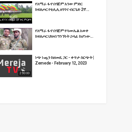
የአማራ ፋኖ በጎጃም አገው ምድር
ክፍለጦር የቲሊሊ ዘንገና ብርጌድ 2ኛ...
የአማራ ፋኖ በጎጃም የሳሙኤል አወቀ
ክፍለጦር ህዝብ ግንኙነት ኃላፊ ከሆነው...
ነጭ ነጯን ከዘመዴ ጋር - ቀጥታ ስርጭት |
Zemede - February 12, 2023
2:00:00