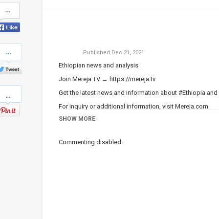
Share
on
Facebook
Share
Published
Dec 21, 2021
on
Twitter
Ethiopian news and analysis
Join Mereja TV →
https://mereja.tv
Pinterest
Get the latest news and information about #Ethiopia and
For inquiry or additional information, visit
Mereja.com
SHOW MORE
Mereja presents Ethiopian news, Ethiopian music, sports,
Category
Ethiopian News
Commenting disabled.