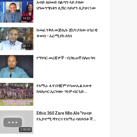
አብይ አህመድ ስልጣን ላይ ያለው
ህገመንግስቱን ሊሽር ሳይሆን ሊያፀና ነው
14:01
ከመፈንቅለ መጅሊሱ ጀርባ ያለው ሀገራዊ
ቀውስ - ኤርሚያስ ለገሰ
05:11
የግንባር መረጃዎች - በጋዜጠኛ በለጠ ካሳ
የአማራ ፋኖ በጎጃም የሳሙኤል አወቀ
ክፍለጦር አረንዛው ጎንቻ ብርጌድ...
Ethio 360 Zare Min Ale "የዐብይ
የኢኮኖሚ ሻጥርና የአማራ ባለሃብቶች...
2:00:00