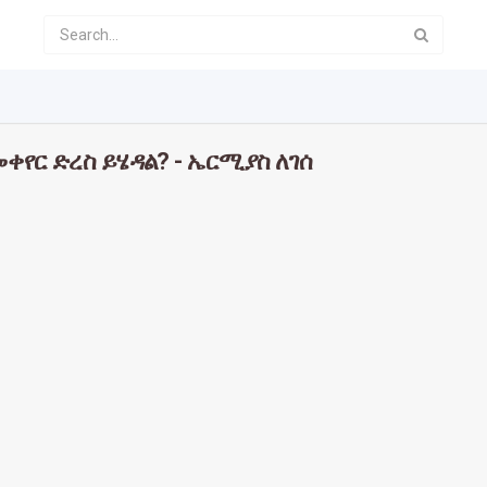
ቀየር ድረስ ይሄዳል? - ኤርሚያስ ለገሰ