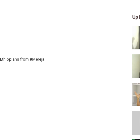
Up 
 Ethiopians from #Mereja
 arts, and entertainment