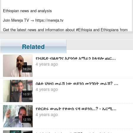
Ethiopian news and analysis
Join Mereja TV → https://mereja.tv
Get the latest news and information about #Ethiopia and Ethiopians from
#Mereja
For inquiry or additional information, visit Mereja.com
Related
Mereja presents Ethiopian news, Ethiopian music, sports, arts, and
የኦህዴድ ብልጽግና እያሳሳቀ አማራን ከፋፍሎ ጨርሷል - መ/ር ዘመድኩን በቀለ
entertainment
4 years ago
10:24
ሰልፉ ህዝብ መራሽ ነው ወይንስ መንግስት መራሽ? - ኤርሚያስ ለገሰ
4 years ago
10:51
የድርድሩ ውጤት የቀውስ ናዳ ወይንስ...? - ኤርሚያስ ለገሰ
4 years ago
12:55