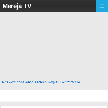
Mereja TV
አብን መኖር አለበት ወይንስ ተልዕኮውን ጨርሷል? - ኤርሚያስ ለገሰ